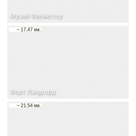
Музей Феликстоу
~ 17.47 км.
Форт Лэндгард
~ 21.54 км.