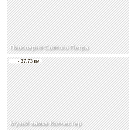
Пивоварня Святого Петра
~ 37.73 км.
Музей замка Колчестер