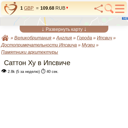
1
GBP
=
109.68
RUB
↓
↓
Развернуть карту
»
Великобритания
»
Англия
»
Города
»
Ипсвич
»
Достопримечательности Ипсвича
»
Музеи
»
Памятники архитектуры
Саттон Ху в Ипсвиче
👁
⏱️
2.8k (5 за неделю)
40 сек.