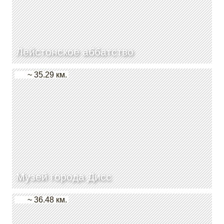
Лейстонское аббатство
~ 35.29 км.
Музей города Дисс
~ 36.48 км.