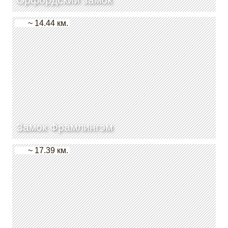
~ 14.44 км.
Замок Фрамлингэм
~ 17.39 км.