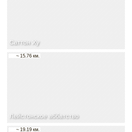
Саттон Ху
~ 15.76 км.
Лейстонское аббатство
~ 19.19 км.