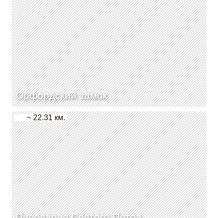
Орфордский замок
~ 22.31 км.
Пивоварня Святого Петра