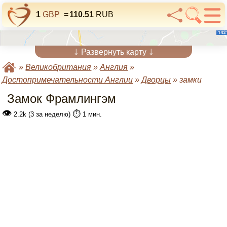
1
GBP
=
110.51
RUB
↓
↓
Развернуть карту
»
Великобритания
»
Англия
»
Достопримечательности Англии
»
Дворцы
»
замки
Замок Фрамлингэм
👁
⏱️
2.2k (3 за неделю)
1 мин.