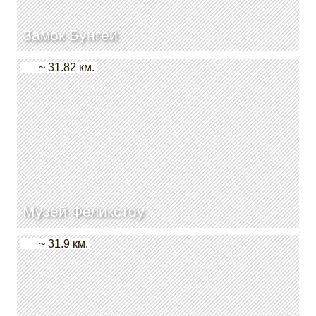
Замок Бунгей
~ 31.82 км.
Музей Феликстоу
~ 31.9 км.