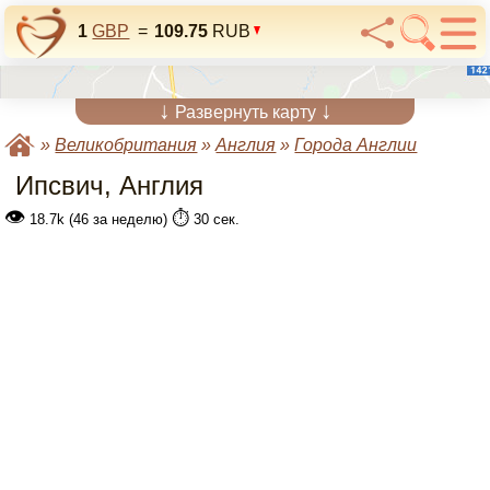
1
GBP
=
109.75
RUB
↓
↓
Развернуть карту
»
Великобритания
»
Англия
»
Города Англии
Ипсвич, Англия
👁
⏱️
18.7k (46 за неделю)
30 сек.