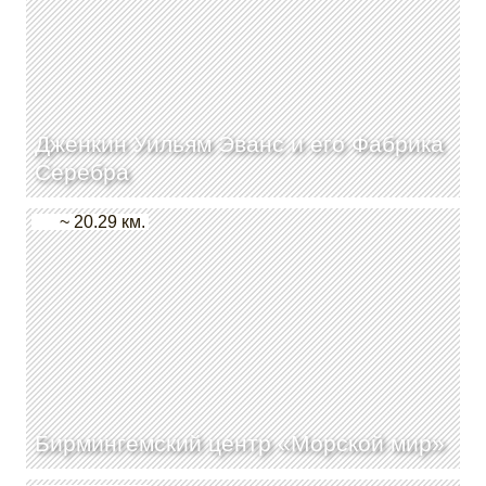
Дженкин Уильям Эванс и его Фабрика
Серебра
~ 20.29 км.
Бирмингемский центр «Морской мир»