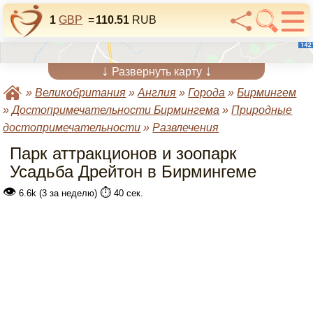
1
GBP
=
110.51
RUB
↓
↓
Развернуть карту
»
Великобритания
»
Англия
»
Города
»
Бирмингем
»
Достопримечательности Бирмингема
»
Природные
достопримечательности
»
Развлечения
Парк аттракционов и зоопарк
Усадьба Дрейтон в Бирмингеме
👁
⏱️
6.6k (3 за неделю)
40 сек.