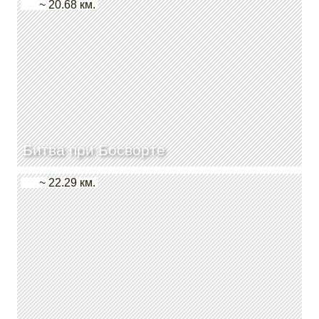
~ 20.68 км.
Битва при Босворте
~ 22.29 км.