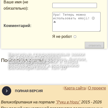
Ваше имя (не
обязательно):
Комментарий:
Я не робот
Красивые средневековые замки
10 «домов-сокровищ»
Топ-10 лучших деревень Англии,
Последние статьи
Шотландии: Топ-10
Самые крупные реки и озёра
Великобритании
рекомендуемых к посещению
Великобритании: Топ-10
Карта сайта
О проекте
ПОЛНАЯ ВЕРСИЯ
Великобритания на портале
"Руки в Ноги"
2015 - 2026