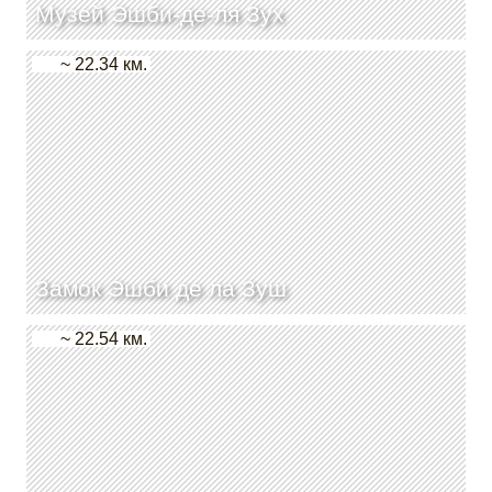
Музей Эшби-де-ля Зух
~ 22.34 км.
Замок Эшби де ла Зуш
~ 22.54 км.