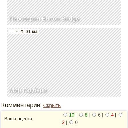
Пивоварня Burton Bridge
~ 25.31 км.
Мир Кэдбери
Комментарии
Скрыть
10
|
8
|
6
|
4
|
Ваша оценка:
2
|
0