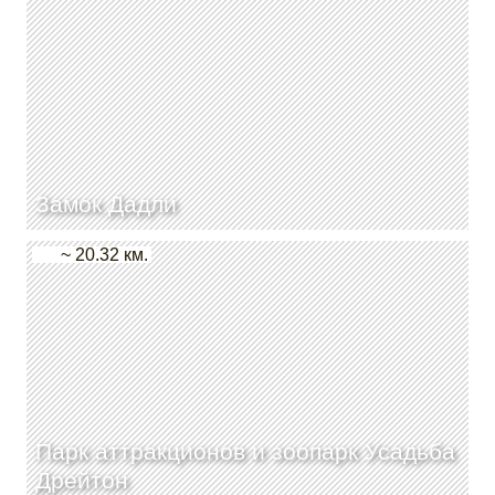
Замок Дадли
~ 20.32 км.
Парк аттракционов и зоопарк Усадьба
Дрейтон