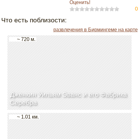
Оценить!
0
Что есть поблизости:
развлечения в Бирмингеме на карте
~ 720 м.
Дженкин Уильям Эванс и его Фабрика
Серебра
~ 1.01 км.