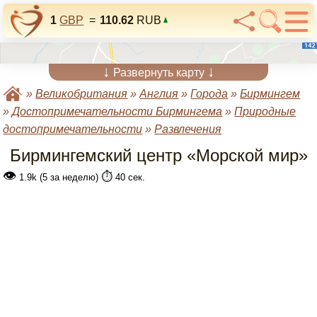
1
GBP
=
110.62
RUB
↓
↓
Развернуть карту
»
Великобритания
»
Англия
»
Города
»
Бирмингем
»
Достопримечательности Бирмингема
»
Природные
достопримечательности
»
Развлечения
Бирмингемский центр «Морской мир»
👁
⏱️
1.9k (5 за неделю)
40 сек.