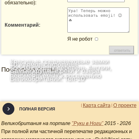
обязательно):
Комментарий:
Я не робот
Красивые средневековые замки
10 «домов-сокровищ»
Топ-10 лучших деревень Англии,
Последние статьи
Шотландии: Топ-10
Самые крупные реки и озёра
Великобритании
рекомендуемых к посещению
Великобритании: Топ-10
Карта сайта
О проекте
ПОЛНАЯ ВЕРСИЯ
Великобритания на портале
"Руки в Ноги"
2015 - 2026
При полной или частичной перепечатке редакционных и