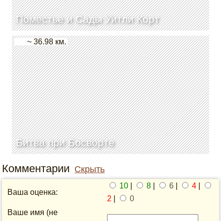
Поместье и Сады Уитли Корт
~ 36.98 км.
Битва при Босворте
Комментарии
Скрыть
10
|
8
|
6
|
4
|
Ваша оценка:
2
|
0
Ваше имя (не