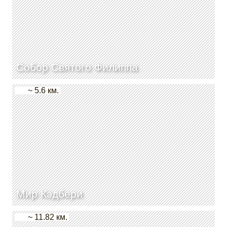
Собор Святого Филиппа
~ 5.6 км.
Мир Кэдбери
~ 11.82 км.