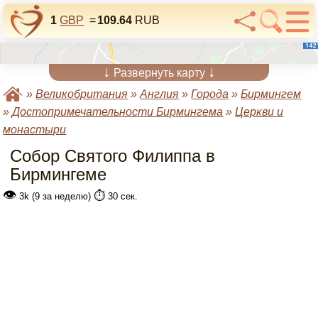
1
GBP
=
109.64
RUB
↓
↓
Развернуть карту
»
Великобритания
»
Англия
»
Города
»
Бирмингем
»
Достопримечательности Бирмингема
»
Церкви и
монастыри
Собор Святого Филиппа в
Бирмингеме
👁
⏱️
3k (9 за неделю)
30 сек.