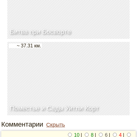
Битва при Босворте
~ 37.31 км.
Поместье и Сады Уитли Корт
Комментарии
Скрыть
10
|
8
|
6
|
4
|