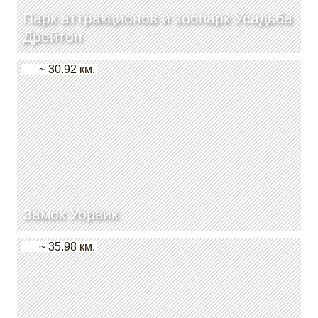
Парк аттракционов и зоопарк Усадьба
Дрейтон
~ 30.92 км.
Замок Уорвик
~ 35.98 км.