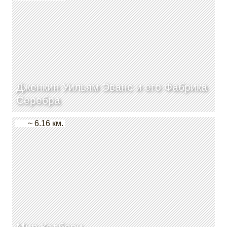
Дженкин Уильям Эванс и его Фабрика
Серебра
~ 6.16 км.
Мир Кэдбери