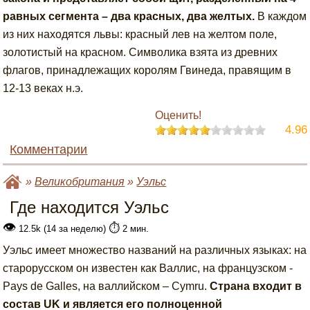
равных сегмента – два красных, два желтых.
В каждом
из них находятся львы: красный лев на желтом поле,
золотистый на красном. Символика взята из древних
флагов, принадлежащих королям Гвинеда, правящим в
12-13 веках н.э.
Оценить!
4.96
Комментарии
»
Великобритания
»
Уэльс
Где находится Уэльс
👁
⏱️
12.5k (14 за неделю)
2 мин.
Уэльс имеет множество названий на различных языках: на
старорусском он известен как Валлис, на французском -
Pays de Galles, на валлийском – Cymru.
Страна входит в
состав UK и является его полноценной