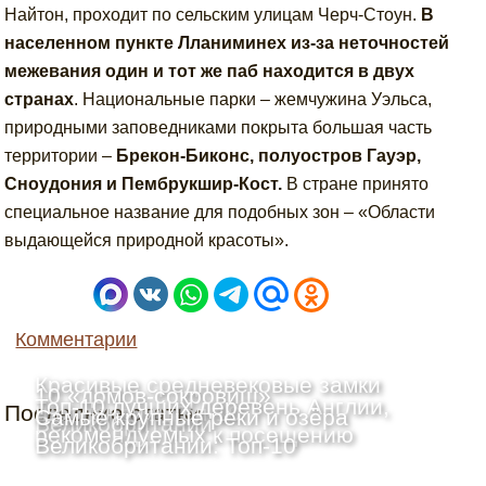
Найтон, проходит по сельским улицам Черч-Стоун.
В
населенном пункте Лланиминех из-за неточностей
межевания один и тот же паб находится в двух
странах
. Национальные парки – жемчужина Уэльса,
природными заповедниками покрыта большая часть
территории –
Брекон-Биконс, полуостров Гауэр,
Сноудония и Пембрукшир-Кост.
В стране принято
специальное название для подобных зон – «Области
выдающейся природной красоты».
Комментарии
Красивые средневековые замки
10 «домов-сокровищ»
Топ-10 лучших деревень Англии,
Последние статьи
Шотландии: Топ-10
Самые крупные реки и озёра
Великобритании
рекомендуемых к посещению
Великобритании: Топ-10