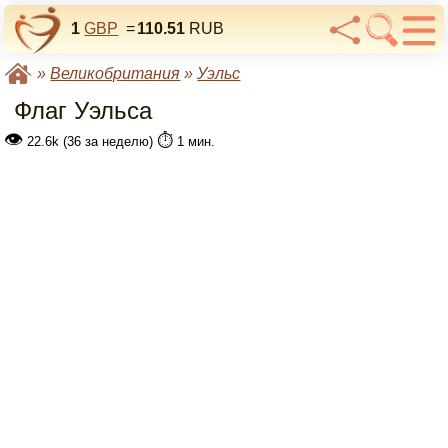
1
GBP
=
110.51
RUB
»
Великобритания
»
Уэльс
Флаг Уэльса
👁
⏱️
22.6k (36 за неделю)
1 мин.