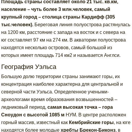
Площадь страны составляет около 21 тыс. кв.км,
население – чуть более 3 млн.человек, самый
крупный город – столица страны Кардифф (305
тыс.человек).
Береговая линия полуострова растянулась
на 1200 км, расстояние с запада на восток и с севера на
юг составляет 97 км на 274 км. В акватории полуострова
находятся несколько островов, самый большой из
которых имеет площадь 714 км2 и называется Англси.
География Уэльса
Большую долю территории страны занимают горы, их
концентрация наиболее характерна для центральной и
северной части Уэльса. Определенное учеными-
археологами время образования возвышенностей –
ледниковый период,
самая высокая точка – гора
Сноудон с высотой 1085 м
НУМ. В центре расположен
горный массив, известный как
Кембрийские горы
, на юге
находятся более молодые
хребты Брекон-Биконз
, в