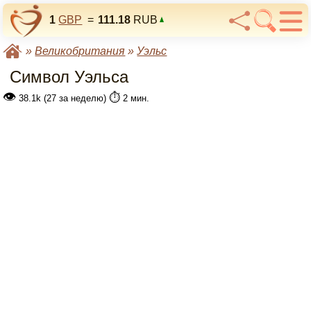
1
GBP
=
111.18
RUB
»
Великобритания
»
Уэльс
Символ Уэльса
👁
⏱️
38.1k (27 за неделю)
2 мин.