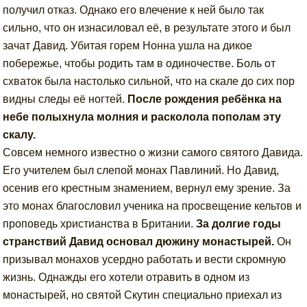
получил отказ. Однако его влечение к ней было так
сильно, что он изнасиловал её, в результате этого и был
зачат Давид. Убитая горем Нонна ушла на дикое
побережье, чтобы родить там в одиночестве. Боль от
схваток была настолько сильной, что на скале до сих пор
видны следы её ногтей.
После рождения ребёнка на
небе полыхнула молния и расколола пополам эту
скалу.
Совсем немного известно о жизни самого святого Давида.
Его учителем был слепой монах Павлиний. Но Давид,
осенив его крестным знамением, вернул ему зрение. За
это монах благословил ученика на просвещение кельтов и
проповедь христианства в Британии.
За долгие годы
странствий Давид основал дюжину монастырей.
Он
призывал монахов усердно работать и вести скромную
жизнь. Однажды его хотели отравить в одном из
монастырей, но святой Скутин специально приехал из