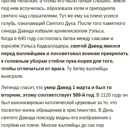
против пелагиан, а чтобы его было лучше слышно, земля
под ним вспучилась, образовала холм и приподняла
святого над слушателями. Тут же ему на плечо уселся
голубь, означающий Святого Духа. После того памятного
синода Давида избрали архиепископом Уэльса.
Когда в 640 году состоялась битва между саксами и
королём Уэльса Кадвалладера,
святой Давид явился
перед валлийцами и посоветовал воинам прикрепить
к головным уборам стебли лука-порея для того,
чтобы отличаться от врага
. Ту битву валлийцы
выиграли.
Легенда гласит, что
умер Давид 1 марта и был то
вторник, этому соответствует 589-й год
. В 1120 году он
был канонизирован католической церковью за то, что
посвятил жизнь обращению в христианство. В День
святого Давида повсюду видны его изображения с
голубем на плече. Многие валлийцы до сих пор