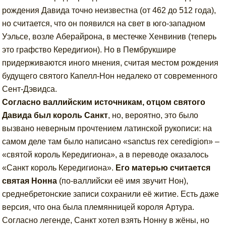
рождения Давида точно неизвестна (от 462 до 512 года),
но считается, что он появился на свет в юго-западном
Уэльсе, возле Аберайрона, в местечке Хенвинив (теперь
это графство Кередигион). Но в Пембрукшире
придерживаются иного мнения, считая местом рождения
будущего святого Капелл-Нон недалеко от современного
Сент-Дэвидса.
Согласно валлийским источникам, отцом святого
Давида был король Санкт
, но, вероятно, это было
вызвано неверным прочтением латинской рукописи: на
самом деле там было написано «sanctus rex ceredigion» –
«святой король Кередигиона», а в переводе оказалось
«Санкт король Кередигиона».
Его матерью считается
святая Нонна
(по-валлийски её имя звучит Нон),
среднебретонские записи сохранили её житие. Есть даже
версия, что она была племянницей короля Артура.
Согласно легенде, Санкт хотел взять Нонну в жёны, но