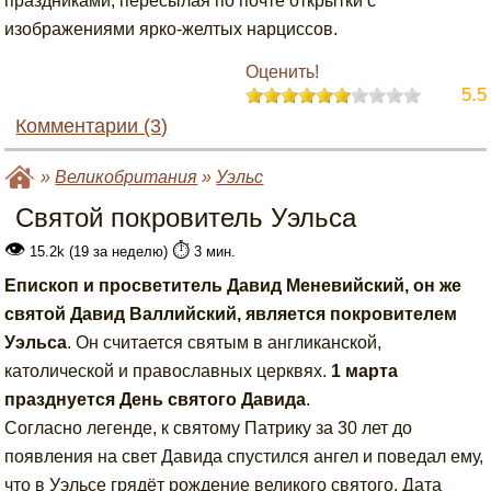
праздниками, пересылая по почте открытки с
изображениями ярко-желтых нарциссов.
Оценить!
5.5
Комментарии (3)
»
Великобритания
»
Уэльс
Святой покровитель Уэльса
👁
⏱️
15.2k (19 за неделю)
3 мин.
Епископ и просветитель Давид Меневийский, он же
святой Давид Валлийский, является покровителем
Уэльса
. Он считается святым в англиканской,
католической и православных церквях.
1 марта
празднуется День святого Давида
.
Согласно легенде, к святому Патрику за 30 лет до
появления на свет Давида спустился ангел и поведал ему,
что в Уэльсе грядёт рождение великого святого. Дата