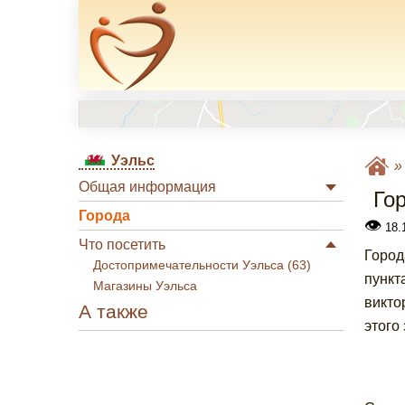
Уэльс
Общая информация
Го
Города
👁
18.1
Что посетить
Город
Достопримечательности Уэльса (63)
пункт
Магазины Уэльса
викто
А также
этого