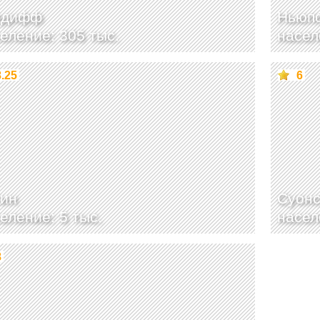
рдифф
Ньюп
еление: 305 тыс.
насел
8.25
6
тин
Суон
еление: 5 тыс.
насел
8