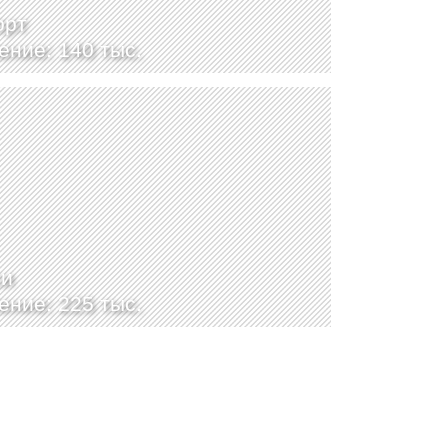
орт
ение: 140 тыс.
си
ение: 225 тыс.