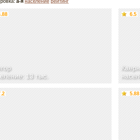
ровка:
а-я
население
рейтинг
4.88
6.5
нгор
Каер
еление: 13 тыс.
насел
7.2
5.88