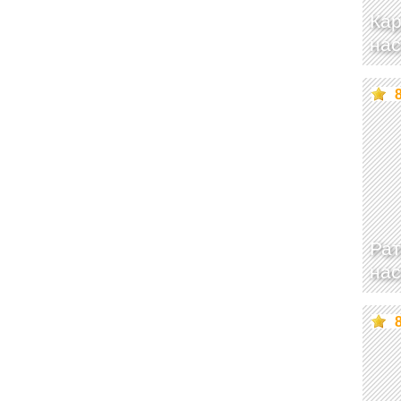
Ка
нас
Ра
нас