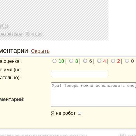
нби
еление: 5 тыс.
ментарии
Скрыть
 оценка:
10
|
8
|
6
|
4
|
2
|
0
 имя (не
ательно):
ментарий:
Я не робот
сивые средневековые замки
10 «д