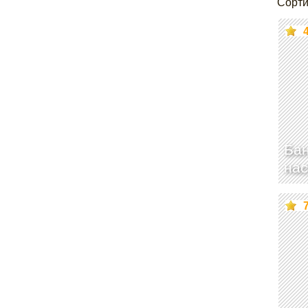
Сорти
Ба
нас