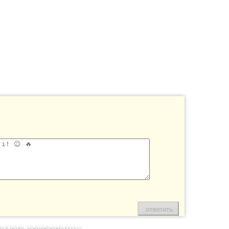
омов-сокровищ»