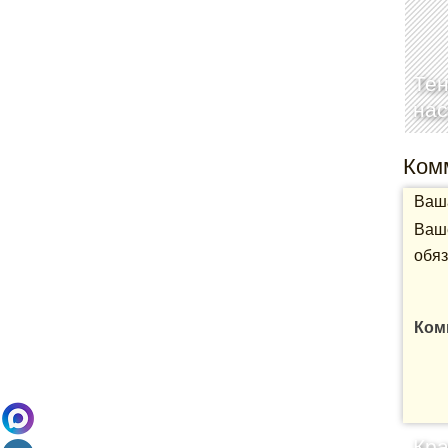
Те
нас
Ком
Ваша
Ваше
обяз
Ком
Кра