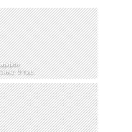
нарфон
ение: 9 тыс.