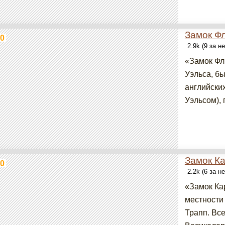
Замок Ф
0
2.9k (9 за н
«Замок Фл
Уэльса, б
английски
Уэльсом), 
Замок К
0
2.2k (6 за н
«Замок Ка
местности
Трапп. Вс