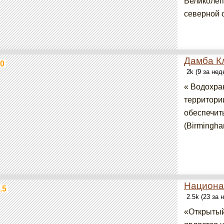
Великолеп
северной с
Дамба К
0
2k (9 за не
« Водохра
территории
обеспечит
(Birmingha
Национал
.5
2.5k (23 за
«Открытый 