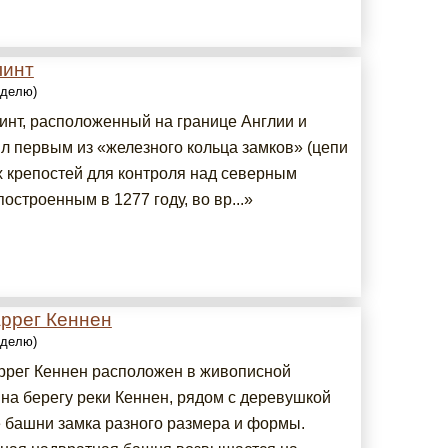
линт
еделю)
инт, расположенный на границе Англии и
ыл первым из «железного кольца замков» (цепи
х крепостей для контроля над северным
построенным в 1277 году, во вр...»
аррег Кеннен
еделю)
ррег Кеннен расположен в живописной
 на берегу реки Кеннен, рядом с деревушкой
е башни замка разного размера и формы.