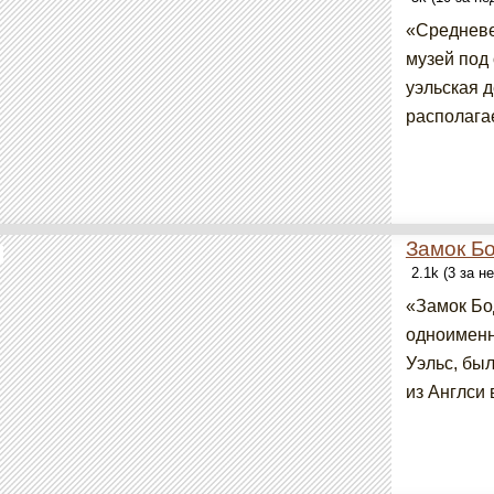
«Средневе
музей под
уэльская 
располагае
Замок Б
2.1k (3 за н
«Замок Бо
одноименн
Уэльс, бы
из Англси 