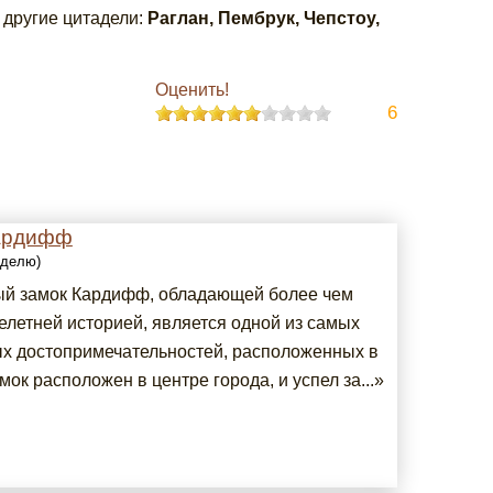
 другие цитадели:
Раглан, Пембрук, Чепстоу,
Оценить!
6
ардифф
еделю)
й замок Кардифф, обладающей более чем
елетней историей, является одной из самых
х достопримечательностей, расположенных в
мок расположен в центре города, и успел за...»