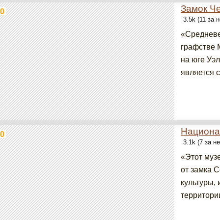
Замок Ч
0
3.5k (11 за 
«Средневе
графстве 
на юге Уэл
является 
Национа
0
3.1k (7 за н
«Этот муз
от замка 
культуры, 
территории