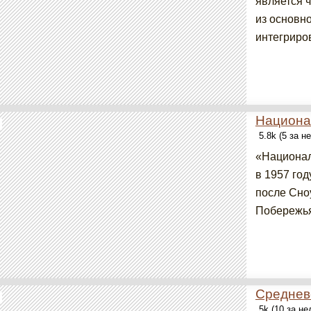
является 
из основно
интегриров
Национа
5.8k (5 за н
«Национал
в 1957 год
после Сноу
Побережья
Среднев
5k (10 за н