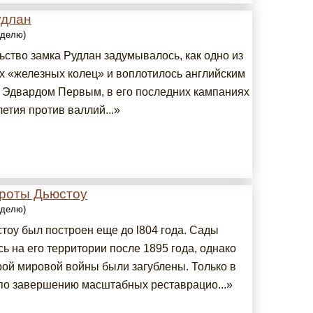
удлан
еделю)
ьство замка Рудлан задумывалось, как одно из
х «железных колец» и воплотилось английским
 Эдвардом Первым, в его последних кампаниях
летия против валлий...»
гроты Дьюстоу
еделю)
тоу был построен еще до l804 года. Сады
ь на его территории после 1895 года, однако
рой мировой войны были загублены. Только в
 по завершению масштабных реставрацио...»