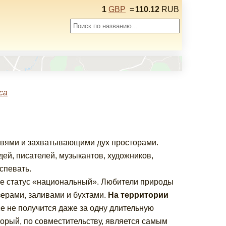
1
GBP
=
110.12
RUB
са
квями и захватывающими дух просторами.
ей, писателей, музыкантов, художников,
оспевать.
 статус «национальный». Любители природы
ерами, заливами и бухтами.
На территории
все не получится даже за одну длительную
оторый, по совместительству, является самым