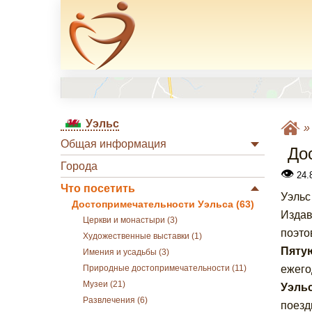
Уэльс
Общая информация
До
Города
👁
24.
Что посетить
Уэльс
Достопримечательности Уэльса (63)
Издав
Церкви и монастыри (3)
поэто
Художественные выставки (1)
Пятую
Имения и усадьбы (3)
ежего
Природные достопримечательности (11)
Музеи (21)
Уэльс
Развлечения (6)
поезд