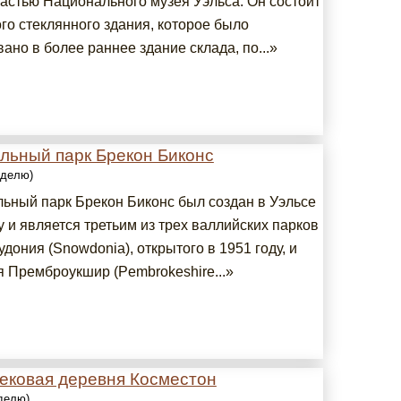
частью Национального музея Уэльса. Он состоит
го стеклянного здания, которое было
ано в более раннее здание склада, по...»
льный парк Брекон Биконс
еделю)
ьный парк Брекон Биконс был создан в Уэльсе
у и является третьим из трех валлийских парков
дония (Snowdonia), открытого в 1951 году, и
 Премброукшир (Pembrokeshire...»
ековая деревня Косместон
еделю)