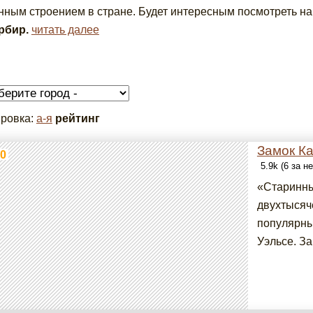
нным строением в стране. Будет интересным посмотреть на
рбир.
читать далее
ровка:
а-я
рейтинг
Замок К
0
5.9k (6 за н
«Старинны
двухтысяч
популярны
Уэльсе. За