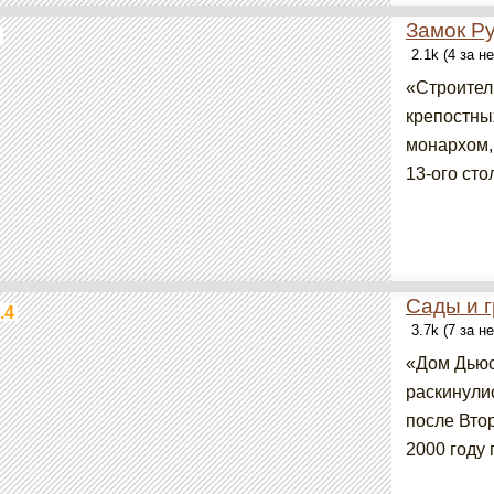
Замок Р
2.1k (4 за н
«Строител
крепостны
монархом,
13-ого сто
Сады и 
.4
3.7k (7 за н
«Дом Дьюс
раскинулис
после Вто
2000 году