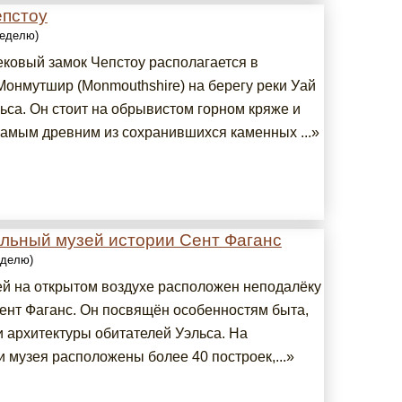
епстоу
неделю)
ковый замок Чепстоу располагается в
Монмутшир (Monmouthshire) на берегу реки Уай
ьса. Он стоит на обрывистом горном кряже и
самым древним из сохранившихся каменных ...»
льный музей истории Сент Фаганс
еделю)
ей на открытом воздухе расположен неподалёку
Сент Фаганс. Он посвящён особенностям быта,
и архитектуры обитателей Уэльса. На
 музея расположены более 40 построек,...»