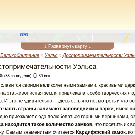
↓
↓
Развернуть карту
»
Великобритания
»
Уэльс
»
Достопримечательности Уэль
стопримечательности Уэльса
⏱️
8k (38 за неделю)
30 сек.
 славится своими великолепными замками, красивыми цер
на эта живописная земля привлекала к себе творческих люд
в. И это не удивительно – здесь есть что посмотреть и что в
 часть страны занимают заповедники и парки,
имеющие
дно приезжают сюда полюбоваться горными вершинами, оз
а находится такое количество замков
, что посетить их 
ку. Самым знаменитым считается
Кардиффский замок
, к