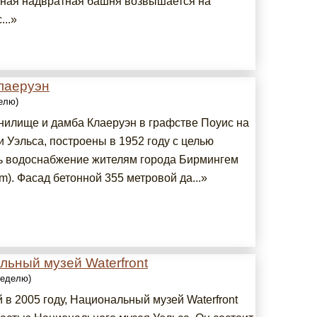
ная надвратная башня возвышается на
...»
лаеруэн
делю)
нилище и дамба Клаеруэн в графстве Поуис на
 Уэльса, построены в 1952 году с целью
ь водоснабжение жителям города Бирмингем
m). Фасад бетонной 355 метровой да...»
ьный музей Waterfront
 неделю)
в 2005 году, Национальный музей Waterfront