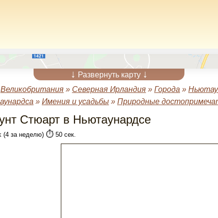
↓
↓
Развернуть карту
»
Великобритания
»
Северная Ирландия
»
Города
»
Ньютау
аунардса
»
Имения и усадьбы
»
Природные достопримеча
унт Стюарт в Ньютаунардсе
⏱️
k (4 за неделю)
50 сек.