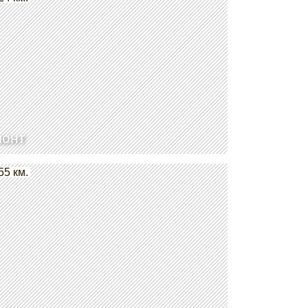
монт
55 км.