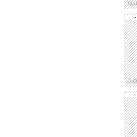
тра
~
Акв
~