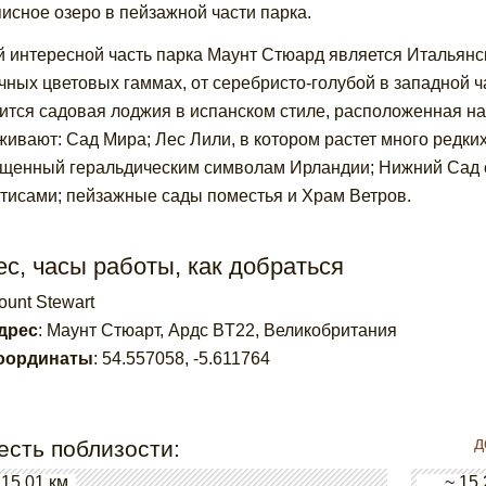
исное озеро в пейзажной части парка.
 интересной часть парка Маунт Стюард является Итальянс
чных цветовых гаммах, от серебристо-голубой в западной ч
ится садовая лоджия в испанском стиле, расположенная на
живают: Сад Мира; Лес Лили, в котором растет много редких
щенный геральдическим символам Ирландии; Нижний Сад с
тисами; пейзажные сады поместья и Храм Ветров.
с, часы работы, как добраться
ount Stewart
дрес
:
Маунт Стюарт, Ардс BT22, Великобритания
оординаты
:
54.557058
,
-5.611764
д
есть поблизости:
 15.01 км.
~ 15.