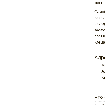
живоп
Самой
разли
наход
заслу
посвя
клема
Адре
M
А
К
Что 
~