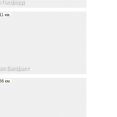
 Госфорд
11 км.
ик Белфаст
36 км.