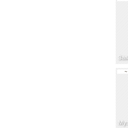
За
~
Муз