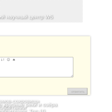
ий научный центр W5
омов-сокровищ»
 крупные реки и озёра
обритании
обритании: Топ-10