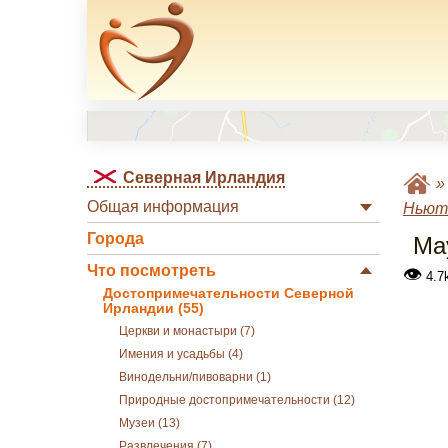
Северная Ирландия
Общая информация
Ньют
Города
Ма
Что посмотреть
👁
4.7
Достопримечательности Северной
Ирландии (55)
Церкви и монастыри (7)
Имения и усадьбы (4)
Винодельни/пивоварни (1)
Природные достопримечательности (12)
Музеи (13)
Развлечения (7)