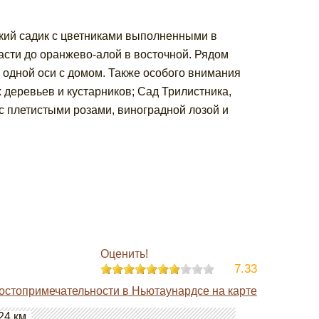
кий садик с цветниками выполненными в
асти до оранжево-алой в восточной. Рядом
 одной оси с домом. Также особого внимания
 деревьев и кустарников; Сад Трилистника,
 плетистыми розами, виноградной лозой и
Оценить!
7.33
остопримечательности в Ньютаунардсе на карте
24 км.