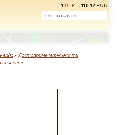
1
GBP
=
110.12
RUB
нардс
»
Достопримечательности
тельности