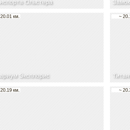
нспорта Ольстера
Замок
 20.01 км.
~ 20.
ариум Эксплорис
Титан
 20.19 км.
~ 20.