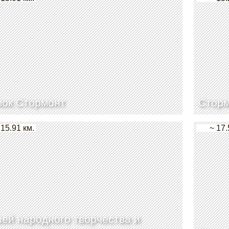
мок Стормонт
Стор
 15.91 км.
~ 17.
ей народного творчества и