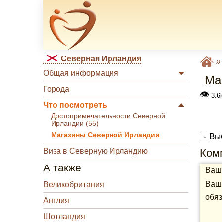
Северная Ирландия
Общая информация
Ма
Города
👁
3.6k
Что посмотреть
Достопримечательности Северной
Ирландии (55)
Магазины Северной Ирландии
Виза в Северную Ирландию
Ком
А также
Ваша
Ваше
Великобритания
обяз
Англия
Шотландия