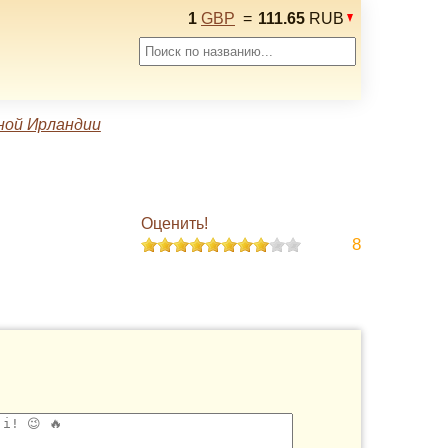
1
GBP
=
111.65
RUB
ной Ирландии
Оценить!
8