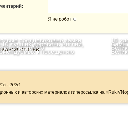
ментарий:
Я не робот
сивые средневековые замки
10 «д
-10 лучших деревень Англии,
Самые
ландии: Топ-10
Велик
ледние статьи
комендуемых к посещению
Велик
15 - 2026
ционных и авторских материалов гиперссылка на «RukiVNo