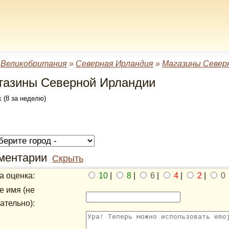
»
Великобритания
»
Северная Ирландия
»
Магазины Север
газины Северной Ирландии
 (8 за неделю)
ментарии
Скрыть
 оценка:
10
|
8
|
6
|
4
|
2
|
0
 имя (не
ательно):