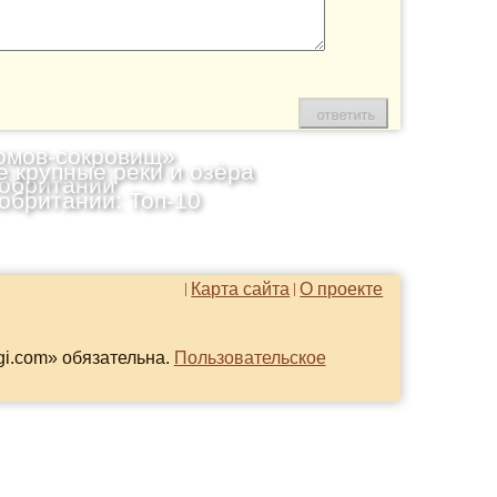
омов-сокровищ»
 крупные реки и озёра
обритании
обритании: Топ-10
Карта сайта
О проекте
gi.com» обязательна.
Пользовательское