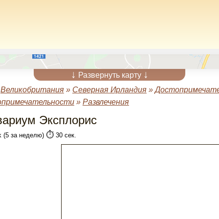
↓
↓
Развернуть карту
»
Великобритания
»
Северная Ирландия
»
Достопримечате
опримечательности
»
Развлечения
вариум Эксплорис
⏱️
k (5 за неделю)
30 сек.