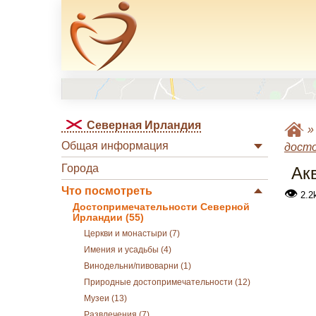
Северная Ирландия
Общая информация
дост
Города
Ак
Что посмотреть
👁
2.2
Достопримечательности Северной
Ирландии (55)
Церкви и монастыри (7)
Имения и усадьбы (4)
Винодельни/пивоварни (1)
Природные достопримечательности (12)
Музеи (13)
Развлечения (7)