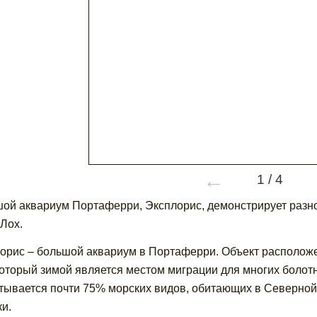
←
1
/
4
ой аквариум Портаферри, Эксплорис, демонстрирует разно
Лох.
орис – большой аквариум в Портаферри. Объект расположе
который зимой является местом миграции для многих болот
тывается почти 75% морских видов, обитающих в Северной И
ки.