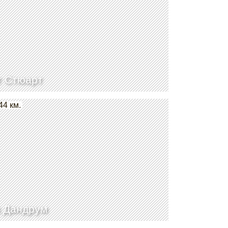
 Стюарт
44 км.
 Дандрум