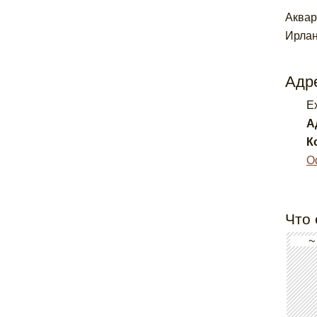
Аквар
Ирлан
Адре
E
А
К
О
Что 
~