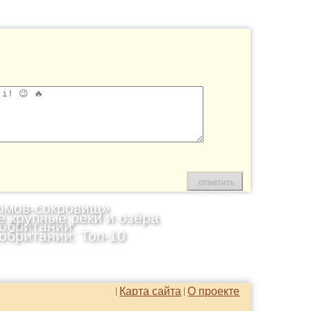
омов-сокровищ»
 крупные реки и озёра
обритании
обритании: Топ-10
Карта сайта
О проекте