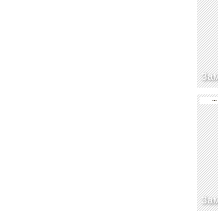
Зам
~
Зам