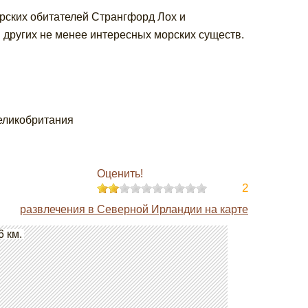
ских обитателей Странгфорд Лох и
и других не менее интересных морских существ.
Великобритания
Оценить!
2
развлечения в Северной Ирландии на карте
6 км.