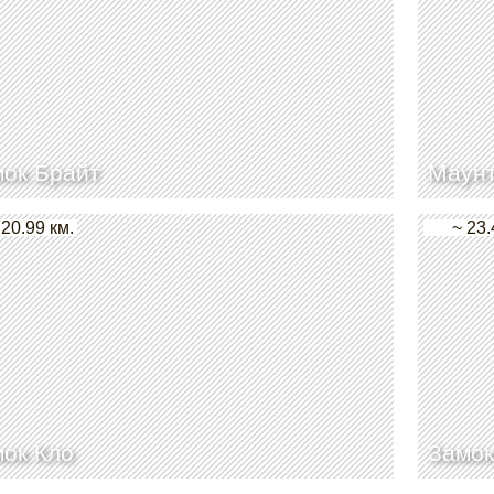
ок Брайт
Маунт
 20.99 км.
~ 23.
ок Кло
Замок