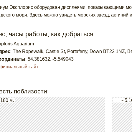
иум Эксплорис оборудован дисплеями, показывающими мор
дского моря. Здесь можно увидеть морских звезд, актиний 
с, часы работы, как добраться
xploris Aquarium
дрес
:
The Ropewalk, Castle St, Portaferry, Down BT22 1NZ, 
оординаты
:
54.381632
,
-5.549043
фициальный сайт
есть поблизости:
 180 м.
~ 5.1