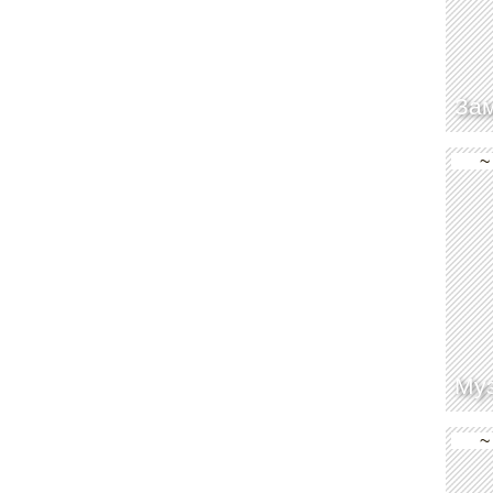
За
~
Муз
~