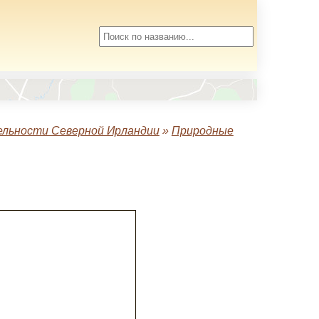
льности Северной Ирландии
»
Природные