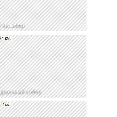
 Килклиф
74 км.
ральный собор
02 км.