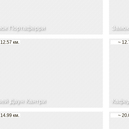
мок Портаферри
Замок
 12.57 км.
~ 12.
ей Даун Кантри
Кафед
 14.99 км.
~ 20.