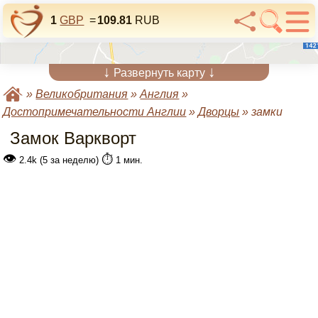
1
GBP
=
109.81
RUB
↓
↓
Развернуть карту
»
Великобритания
»
Англия
»
Достопримечательности Англии
»
Дворцы
»
замки
Замок Варкворт
👁
⏱️
2.4k (5 за неделю)
1 мин.