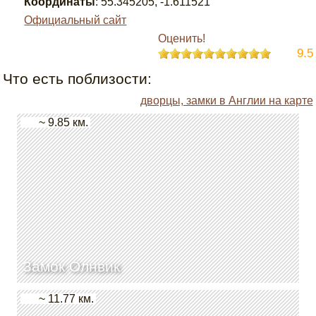
Координаты
:
55.345205
,
-1.611521
Официальный сайт
Оценить!
9.5
Что есть поблизости:
дворцы, замки в Англии на карте
~ 9.85 км.
Замок Олнвик
~ 11.77 км.