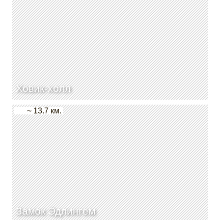
Ховик-холл
~ 13.7 км.
Замок Эдлингем