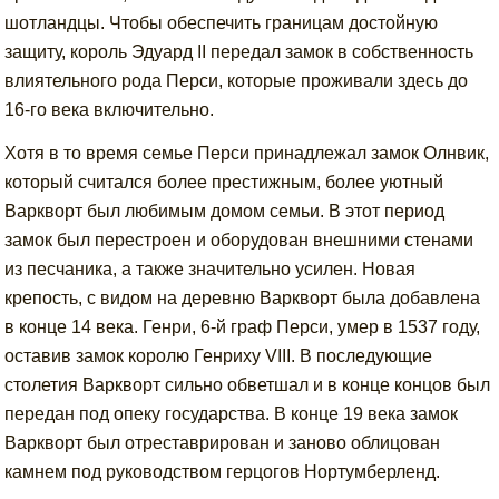
шотландцы. Чтобы обеспечить границам достойную
защиту, король Эдуард II передал замок в собственность
влиятельного рода Перси, которые проживали здесь до
16-го века включительно.
Хотя в то время семье Перси принадлежал замок Олнвик,
который считался более престижным, более уютный
Варкворт был любимым домом семьи. В этот период
замок был перестроен и оборудован внешними стенами
из песчаника, а также значительно усилен. Новая
крепость, с видом на деревню Варкворт была добавлена
в конце 14 века. Генри, 6-й граф Перси, умер в 1537 году,
оставив замок королю Генриху VIII. В последующие
столетия Варкворт сильно обветшал и в конце концов был
передан под опеку государства. В конце 19 века замок
Варкворт был отреставрирован и заново облицован
камнем под руководством герцогов Нортумберленд.