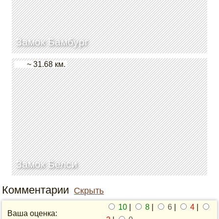
Замок Бамбург
~ 31.68 км.
Замок Белси
Комментарии
Скрыть
10
|
8
|
6
|
4
|
Ваша оценка: