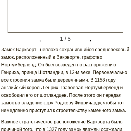
←
→
1
/
5
Замок Варкворт - неплохо сохранившийся средневековый
замок, расположенный в Вакрворте, графство
Нортумберленд. Он был возведен по распоряжению
Генриха, принца Шотландии, в 12-м веке. Первоначально
все строения замка были деревянными. В 1158 году
английский король Генрих II завоевал Нортумберленд и
освободил его от шотландцев. После этого он передал
замок во владение сэру Роджеру Фицричарду, чтобы тот
немедленно приступил к строительству каменного замка.
Важное стратегическое расположение Варкворта было
причиной того, что в 1327 году замок дважды осаждали