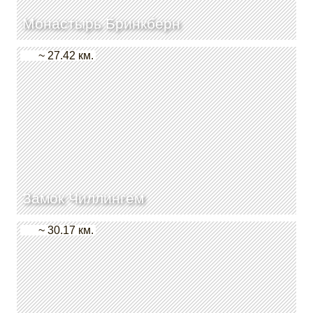
Монастырь Бринкберн
~ 27.42 км.
Замок Чиллингем
~ 30.17 км.