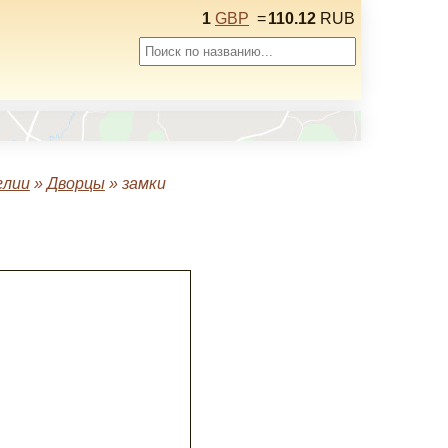
1
GBP
=
110.12
RUB
глии
»
Дворцы
»
замки