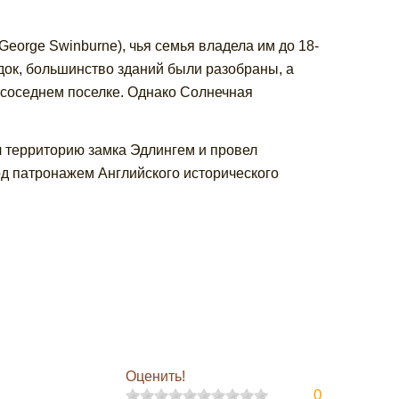
eorge Swinburne), чья семья владела им до 18-
адок, большинство зданий были разобраны, а
 соседнем поселке. Однако Солнечная
 территорию замка Эдлингем и провел
од патронажем Английского исторического
Оценить!
0