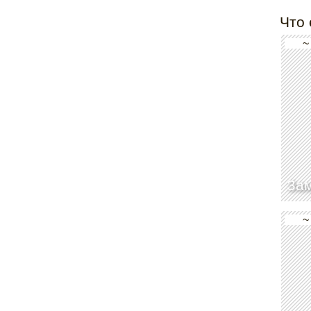
Что 
~
Зам
~