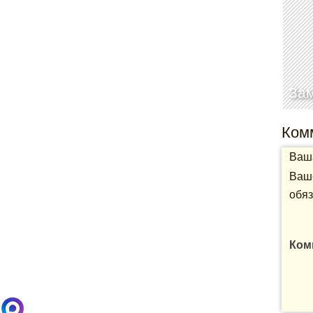
Зам
Ком
Ваша
Ваше
обяз
Ком