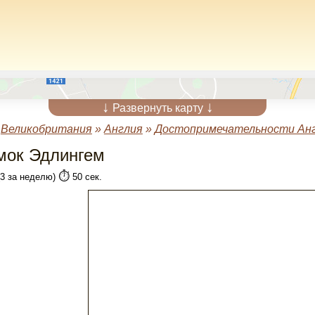
↓
↓
Развернуть карту
»
Великобритания
»
Англия
»
Достопримечательности Ан
мок Эдлингем
⏱️
(3 за неделю)
50 сек.