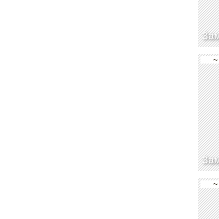
Зам
~
Зам
~