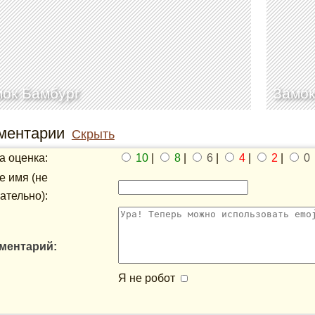
ок Бамбург
Замок
ментарии
Скрыть
 оценка:
10
|
8
|
6
|
4
|
2
|
0
 имя (не
ательно):
ментарий:
Я не робот