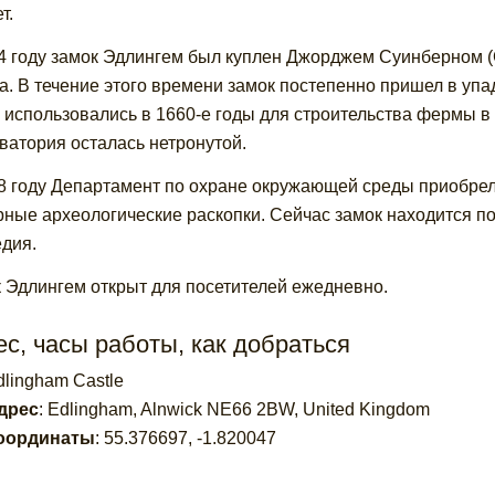
т.
4 году замок Эдлингем был куплен Джорджем Суинберном (G
ка. В течение этого времени замок постепенно пришел в уп
 использовались в 1660-е годы для строительства фермы в
ватория осталась нетронутой.
8 году Департамент по охране окружающей среды приобрел
ные археологические раскопки. Сейчас замок находится п
дия.
 Эдлингем открыт для посетителей ежедневно.
с, часы работы, как добраться
dlingham Castle
дрес
:
Edlingham, Alnwick NE66 2BW, United Kingdom
оординаты
:
55.376697
,
-1.820047