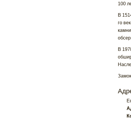
100 ле
В 151
го ве
камни
обсер
В 197
обшир
Насле
Замок
Адре
E
А
К