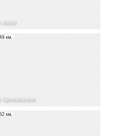
-холл
49 км.
 Чиллингем
82 км.