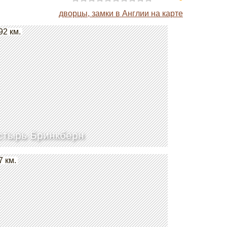
дворцы, замки в Англии на карте
92 км.
тырь Бринкберн
7 км.