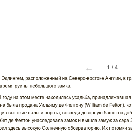
←
1
/
4
 Эдлингем, расположенный на Северо-востоке Англии, в г
время руины небольшого замка.
4 году на этом месте находилась усадьба, принадлежавшая 
она была продана Уильяму де Фелтону (William de Felton), к
див высокие валы и ворота, возведя дозорную башню и доб
бет де Фелтон унаследовала замок и вышла замуж за сэра 
оил здесь высокую Солнечную обсерваторию. Их потомки з