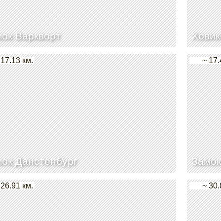
ок Варкворт
Ховик
 17.13 км.
~ 17.
ок Данстенбург
Замок
 26.91 км.
~ 30.