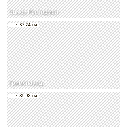
Замок Рестормел
~ 37.24 км.
Гримспаунд
~ 39.93 км.