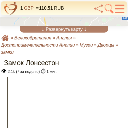
1
GBP
=
110.51
RUB
↓
↓
Развернуть карту
»
Великобритания
»
Англия
»
Достопримечательности Англии
»
Музеи
»
Дворцы
»
замки
Замок Лонсестон
👁
⏱️
2.1k (7 за неделю)
1 мин.