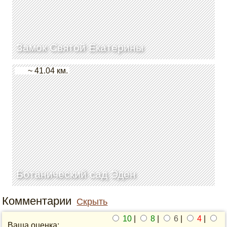
Замок Святой Екатерины
~ 41.04 км.
Ботанический сад Эден
Комментарии
Скрыть
10
|
8
|
6
|
4
|
Ваша оценка: