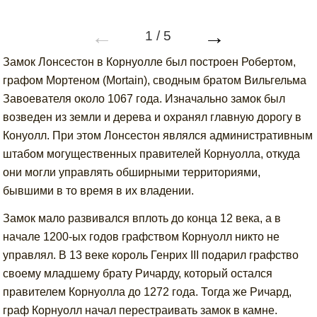
←
→
1
/
5
Замок Лонсестон в Корнуолле был построен Робертом,
графом Мортеном (Mortain), сводным братом Вильгельма
Завоевателя около 1067 года. Изначально замок был
возведен из земли и дерева и охранял главную дорогу в
Конуолл. При этом Лонсестон являлся административным
штабом могущественных правителей Корнуолла, откуда
они могли управлять обширными территориями,
бывшими в то время в их владении.
Замок мало развивался вплоть до конца 12 века, а в
начале 1200-ых годов графством Корнуолл никто не
управлял. В 13 веке король Генрих III подарил графство
своему младшему брату Ричарду, который остался
правителем Корнуолла до 1272 года. Тогда же Ричард,
граф Корнуолл начал перестраивать замок в камне.