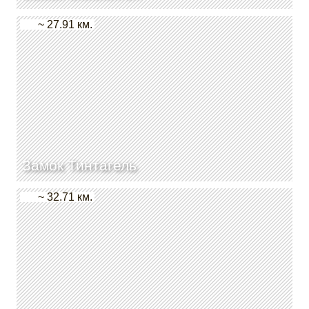
~ 27.91 км.
Замок Тинтагель
~ 32.71 км.