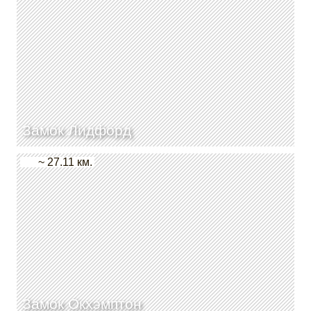
Замок Лидфорд
~ 27.11 км.
Замок Окхэмптон