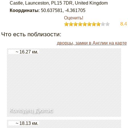
Castle, Launceston, PL15 7DR, United Kingdom
Координаты
:
50.637581
,
-4.361705
Оценить!
8.4
Что есть поблизости:
дворцы, замки в Англии на карте
~ 16.27 км.
Колодец Дюпэс
~ 18.13 км.