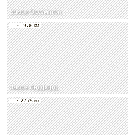
Замок Окхэмптон
~ 19.38 км.
Замок Лидфорд
~ 22.75 км.