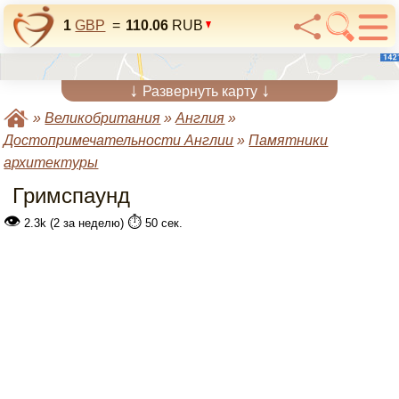
1
GBP
=
110.06
RUB
↓
↓
Развернуть карту
»
Великобритания
»
Англия
»
Достопримечательности Англии
»
Памятники
архитектуры
Гримспаунд
👁
⏱️
2.3k (2 за неделю)
50 сек.