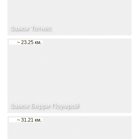
Замок Тотнес
~ 23.25 км.
Замок Берри Поумрой
~ 31.21 км.