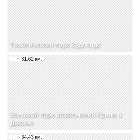
Тематический парк Вудлендс
~ 31.62 км.
Большой парк развлечений Крили в
Девоне
~ 34.43 км.