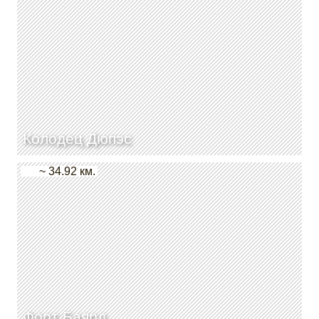
Колодец Дюпэс
~ 34.92 км.
Форт Баярд