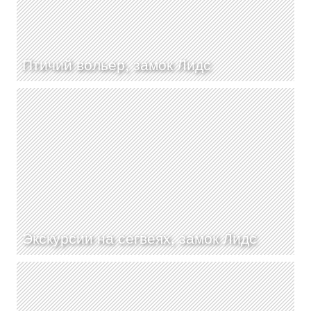
Птичий вольер, замок Лидс
Экскурсии на сегвеях, замок Лидс