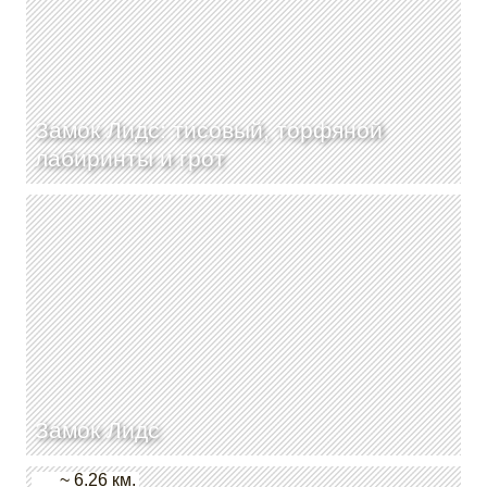
Замок Лидс: тисовый, торфяной
лабиринты и грот
Замок Лидс
~ 6.26 км.