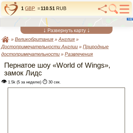
1
GBP
=
110.51
RUB
↓
↓
Развернуть карту
»
Великобритания
»
Англия
»
Достопримечательности Англии
»
Природные
достопримечательности
»
Развлечения
Пернатое шоу «World of Wings»,
замок Лидс
👁
⏱️
1.5k (5 за неделю)
30 сек.