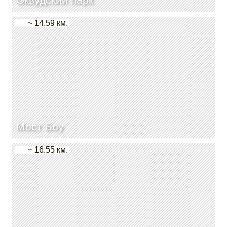
~ 14.59 км.
Мост Боу
~ 16.55 км.