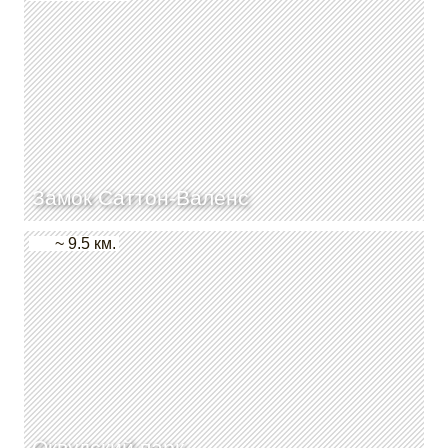
Замок Саттон-Валенс
~ 9.5 км.
Оквудский парк