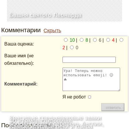
Башня святого Леонарда
Комментарии
Скрыть
10
|
8
|
6
|
4
|
Ваша оценка:
2
|
0
Ваше имя (не
обязательно):
Комментарий:
Я не робот
Красивые средневековые замки
10 «домов-сокровищ»
Топ-10 лучших деревень Англии,
Последние статьи
Шотландии: Топ-10
Самые крупные реки и озёра
Великобритании