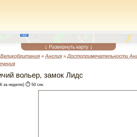
↓
↓
Развернуть карту
»
Великобритания
»
Англия
»
Достопримечательности Ан
ечения
ичий вольер, замок Лидс
⏱️
(6 за неделю)
50 сек.