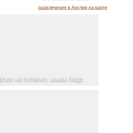
развлечения в Англии на карте
рсии на сегвеях, замок Лидс