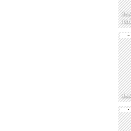
Зам
лаб
~
Зам
~