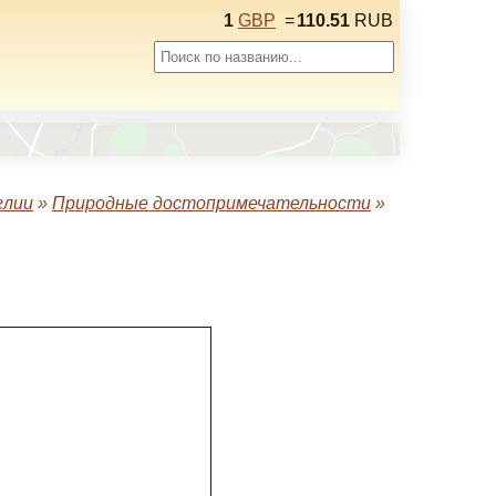
1
GBP
=
110.51
RUB
глии
»
Природные достопримечательности
»