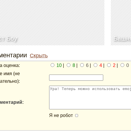
ст Боу
Башня
ментарии
Скрыть
 оценка:
10
|
8
|
6
|
4
|
2
|
0
 имя (не
ательно):
ментарий:
Я не робот