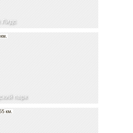
 Лидс
 км.
ский парк
55 км.