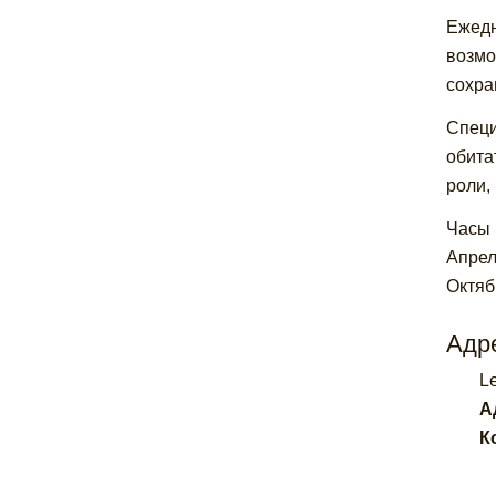
Ежедн
возмо
сохра
Специ
обита
роли,
Часы 
Апрел
Октяб
Адре
Le
А
К