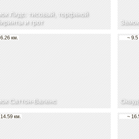
ок Лидс: тисовый, торфяной
иринты и грот
Замок
 6.26 км.
~ 9.5
ок Саттон-Валенс
Оквуд
 14.59 км.
~ 16.