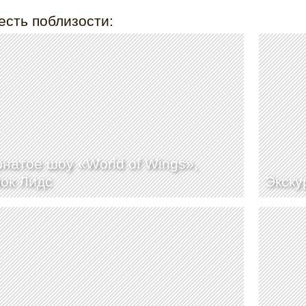
есть поблизости:
натое шоу «World of Wings»,
ок Лидс
Экску