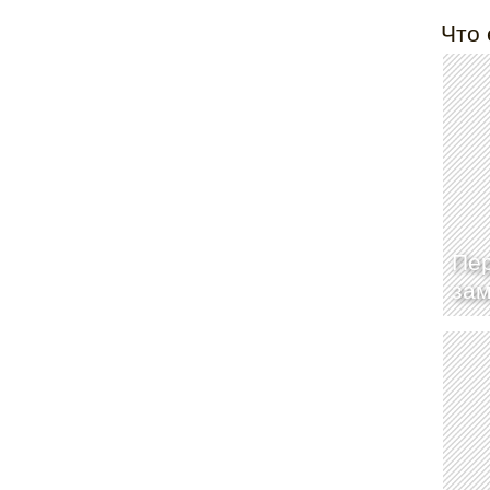
Что 
Пер
зам