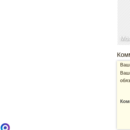
Мо
Ком
Ваша
Ваше
обяз
Ком