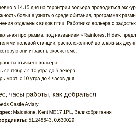
евно в 14.15 дня на территрии вольера проводиться экскур
жность больше узнать о среде обитания, программах размн
нения отдельных видов птиц. Работники вольера с радостью
альная программа, под названием «Rainforest Hide», предл
телями полевой станции, расположенной во влажных джунгля
 которую они играют в экосистеме.
работы птичьего вольера:
ь-сентябрь: с 10 утра до 5 вечера
рь-март: с 10 утра до 4 часов дня
с, часы работы, как добраться
eds Castle Aviary
дрес
:
Maidstone, Kent ME17 1PL, Великобритания
оординаты
:
51.248643
,
0.630029