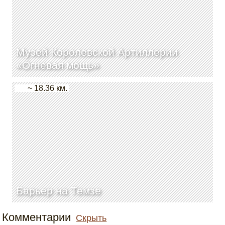
Музей Королевской Артиллерии
«Огневая мощь»
~ 18.36 км.
Барьер на Темзе
Комментарии
Скрыть