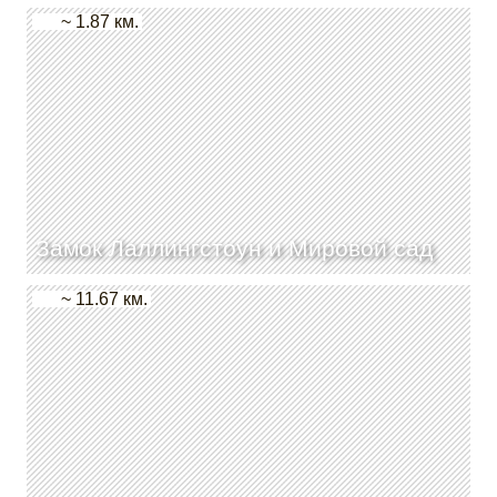
~ 1.87 км.
Замок Лаллингстоун и Мировой сад
~ 11.67 км.