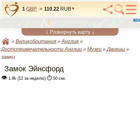
1
GBP
=
110.22
RUB
↓
↓
Развернуть карту
»
Великобритания
»
Англия
»
Достопримечательности Англии
»
Музеи
»
Дворцы
»
замки
Замок Эйнсфорд
👁
⏱️
1.9k (12 за неделю)
50 сек.