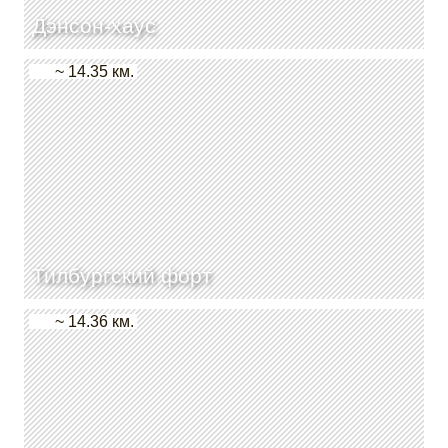
Дэнсон-хаус
~ 14.35 км.
Тилбургский форт
~ 14.36 км.