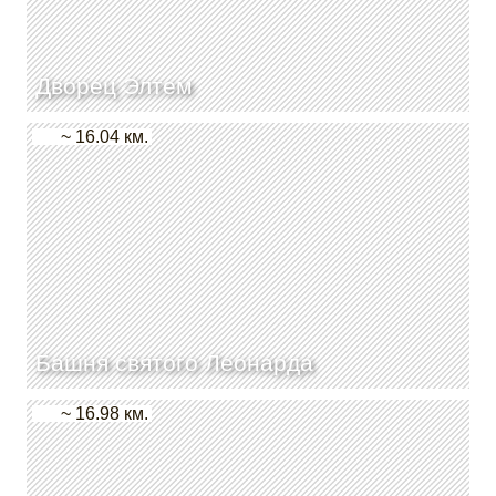
Дворец Элтем
~ 16.04 км.
Башня святого Леонарда
~ 16.98 км.