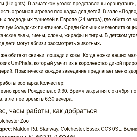
ы (Heights). В азиатском уголке представлены орангутанги,
 есть огромная игровая площадка для детей. В зале «Подв
ых подводных туннелей в Европе (24 метра), где обитают м
те гумбольдских пингвинов. Среди больших млекопитающих
анские львы, гиены, слоны, жирафы и тигры. В детском уг
где дети могут вблизи рассмотреть животных.
 же обитают свиньи, лошади и козы. Когда ножки ваших мал
озик UmPhafa, который умчит их в королевство дикой прир
церий. Практически каждое заведение предлагает меню здо
работы зоопарка Колчестер:
евно кроме Рождества с 9:30. Время закрытия с октября по 
а, в летнее время в 6:30 вечера.
с, часы работы, как добраться
olchester Zoo
дрес
:
Maldon Rd, Stanway, Colchester, Essex CO3 0SL, Вели
оординаты
:
51.862321
,
0.833436