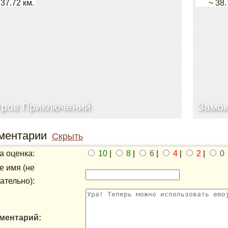
 37.72 км.
~ 38.
тров Приключений
Замок
ментарии
Скрыть
 оценка:
10
|
8
|
6
|
4
|
2
|
0
 имя (не
ательно):
ментарий: