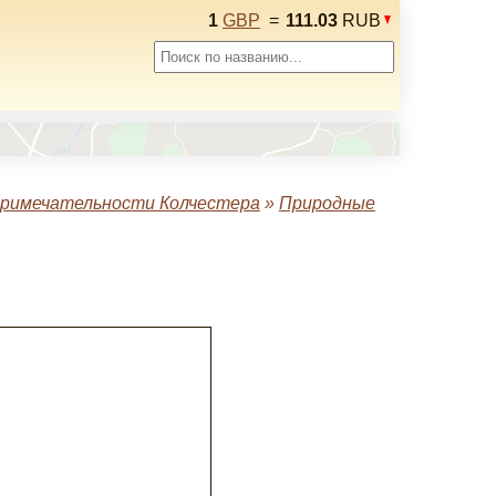
1
GBP
=
111.03
RUB
римечательности Колчестера
»
Природные