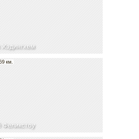
 Хэдингхем
69 км.
 Феликстоу