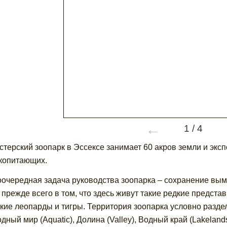
←
1
/
4
стерский зоопарк в Эссексе занимает 60 акров земли и эксп
копитающих.
очередная задача руководства зоопарка – сохранение вым
 прежде всего в том, что здесь живут такие редкие предста
кие леопарды и тигры. Территория зоопарка условно раздел
ный мир (Aquatic), Долина (Valley), Водный край (Lakelands)