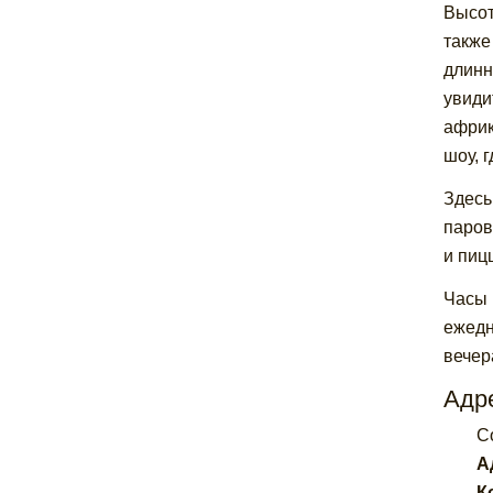
Высот
также
длинн
увиди
африк
шоу, 
Здесь
паров
и пиц
Часы 
ежедн
вечер
Адре
C
А
К