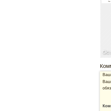
~
Ос
Ком
Ваша
Ваше
обяз
Ком