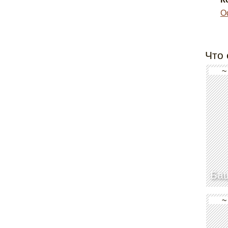
О
Что 
~
Ба
~