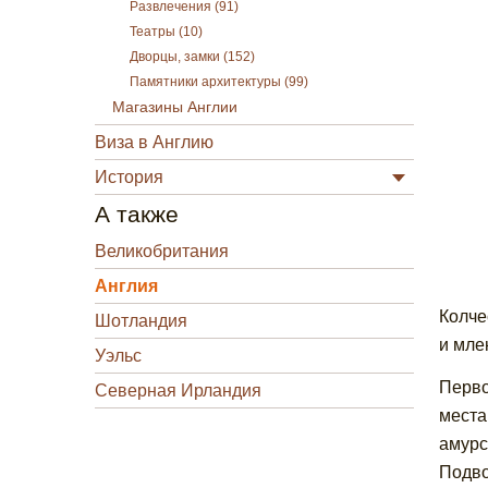
Развлечения (91)
Театры (10)
Дворцы, замки (152)
Памятники архитектуры (99)
Магазины Англии
Виза в Англию
История
А также
Великобритания
Англия
Колче
Шотландия
и мле
Уэльс
Перво
Северная Ирландия
места
амурс
Подвод