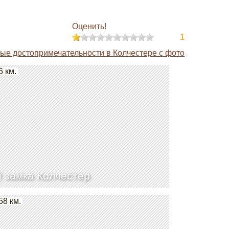
Оценить!
1
ые достопримечательности в Колчестере с фото
6 км.
 замка Колчестер
58 км.