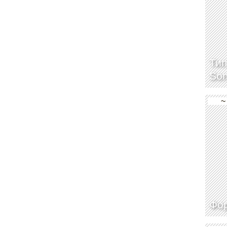
Тип
So
~
Фор