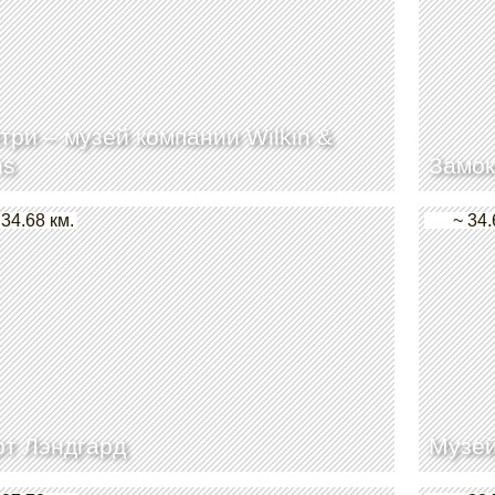
три – музей компании Wilkin &
ns
Замок
 34.68 км.
~ 34.
т Лэндгард
Музей