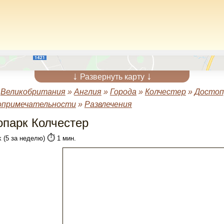
↓
↓
Развернуть карту
»
Великобритания
»
Англия
»
Города
»
Колчестер
»
Достоп
опримечательности
»
Развлечения
опарк Колчестер
⏱️
k (5 за неделю)
1 мин.