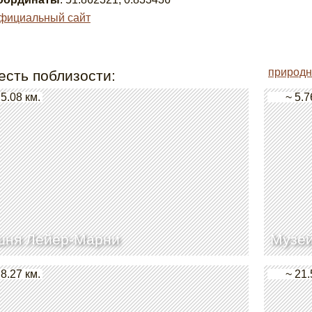
фициальный сайт
природн
есть поблизости:
 5.08 км.
~ 5.7
шня Лейер-Марни
Музей
 8.27 км.
~ 21.