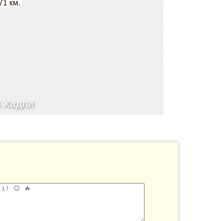
71 км.
 Хадли