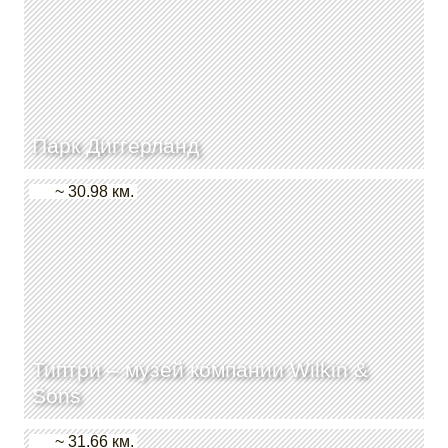
Парк Диггерланд
~ 30.98 км.
Типтри – музей компании Wilkin &
Sons
~ 31.66 км.