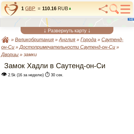
1
GBP
=
110.16
RUB
↓
↓
Развернуть карту
»
Великобритания
»
Англия
»
Города
»
Саутенд-
он-Си
»
Достопримечательности Саутенд-он-Си
»
Дворцы
»
замки
Замок Хадли в Саутенд-он-Си
👁
⏱️
2.5k (16 за неделю)
30 сек.