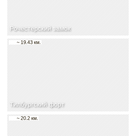
Рочестерский замок
~ 19.43 км.
Тилбургский форт
~ 20.2 км.