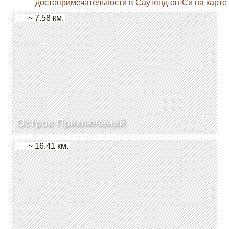
достопримечательности в Саутенд-он-Си на карте
~ 7.58 км.
Остров Приключений
~ 16.41 км.