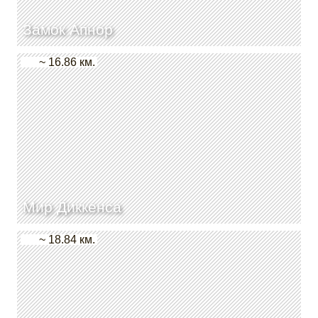
Замок Апнор
~ 16.86 км.
Мир Диккенса
~ 18.84 км.