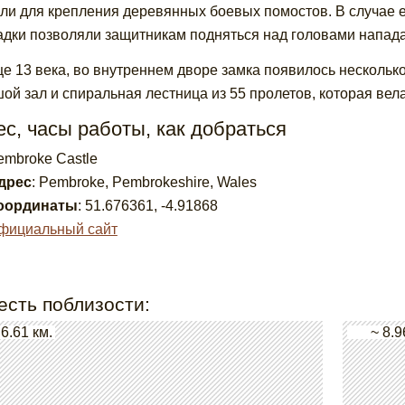
ли для крепления деревянных боевых помостов. В случае е
дки позволяли защитникам подняться над головами напада
це 13 века, во внутреннем дворе замка появилось нескольк
ой зал и спиральная лестница из 55 пролетов, которая вел
с, часы работы, как добраться
embroke Castle
дрес
:
Pembroke, Pembrokeshire, Wales
оординаты
:
51.676361
,
-4.91868
фициальный сайт
есть поблизости:
 6.61 км.
~ 8.9