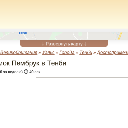
↓
↓
Развернуть карту
»
Великобритания
»
Уэльс
»
Города
»
Тенби
»
Достопримеч
мок Пембрук в Тенби
⏱️
(6 за неделю)
40 сек.