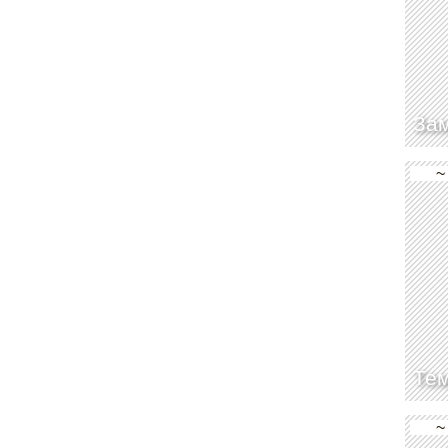
Зам
~
Тем
~