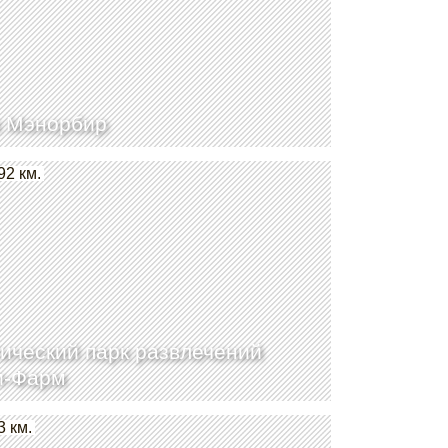
 Мэнорбир
92 км.
ический парк развлечений
и-Фарм
3 км.