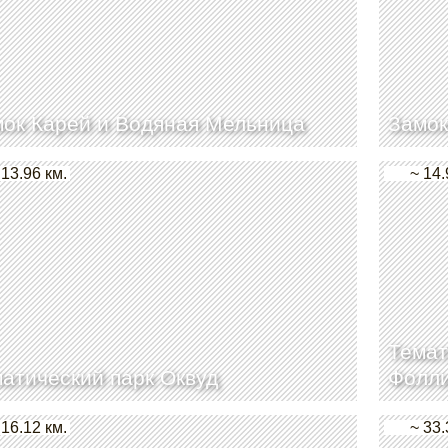
ок Карей и Водяная Мельница
Замок
 13.96 км.
~ 14.
Темат
атический парк Оквуд
Фолл
 16.12 км.
~ 33.