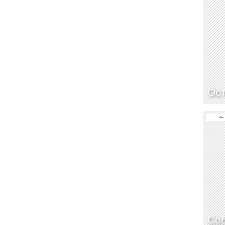
Ост
~
Соб