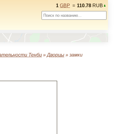
1
GBP
=
110.78
RUB
ательности Тенби
»
Дворцы
»
замки