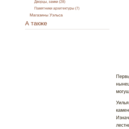
Дворцы, замки (28)
Памятники архитектуры (7)
Магазины Уэльса
А также
Первы
нынеш
могущ
Уилья
камен
Изнач
лестн