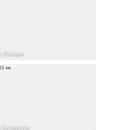
 Лохарн
93 км.
 Кидвелли