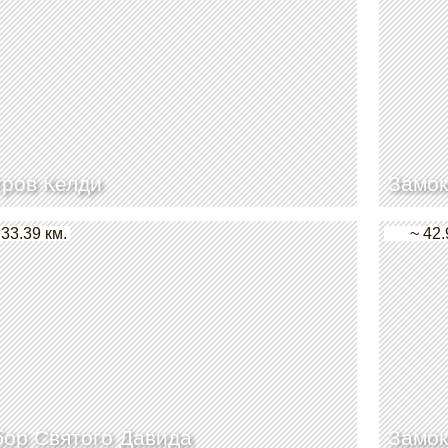
ров Келди
Замок
 33.39 км.
~ 42.
ор Святого Давида
Замок