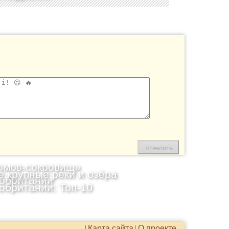
омов-сокровищ»
 крупные реки и озёра
обритании
обритании: Топ-10
Карта сайта
О проекте