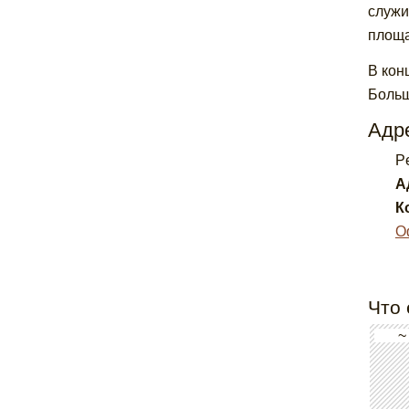
служи
площа
В кон
Больш
Адре
P
А
К
О
Что 
~