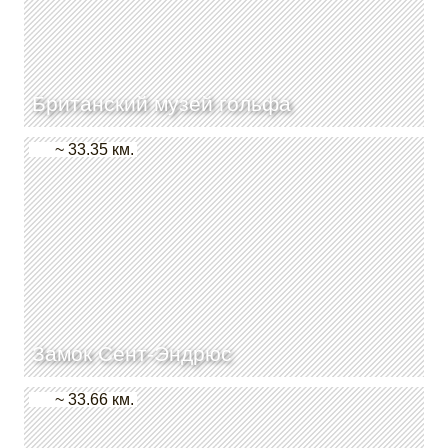
Британский музей гольфа
~ 33.35 км.
Замок Сент-Эндрюс
~ 33.66 км.