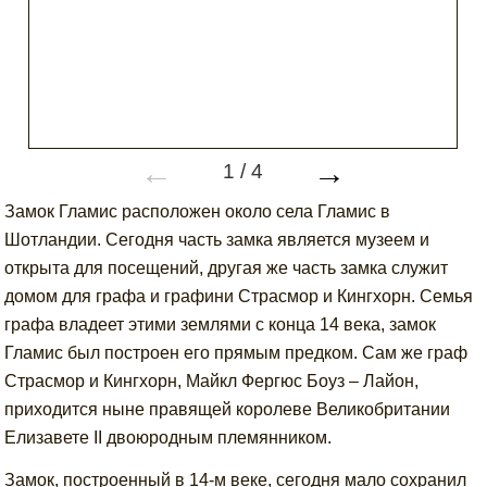
←
→
1
/
4
Замок Гламис расположен около села Гламис в
Шотландии. Сегодня часть замка является музеем и
открыта для посещений, другая же часть замка служит
домом для графа и графини Страсмор и Кингхорн. Семья
графа владеет этими землями с конца 14 века, замок
Гламис был построен его прямым предком. Сам же граф
Страсмор и Кингхорн, Майкл Фергюс Боуз – Лайон,
приходится ныне правящей королеве Великобритании
Елизавете II двоюродным племянником.
Замок, построенный в 14-м веке, сегодня мало сохранил