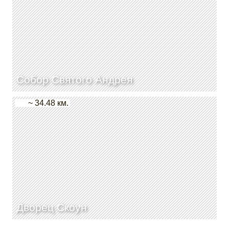
Собор Святого Андрея
~ 34.48 км.
Дворец Скоун