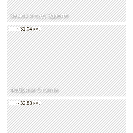
Замок и сад Эдзелл
~ 31.04 км.
Фабрики Стэнли
~ 32.88 км.