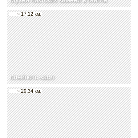
~ 17.12 км.
Клейпотс-касл
~ 29.34 км.