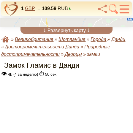
1
GBP
=
109.59
RUB
↓
↓
Развернуть карту
»
Великобритания
»
Шотландия
»
Города
»
Данди
»
Достопримечательности Данди
»
Природные
достопримечательности
»
Дворцы
»
замки
Замок Гламис в Данди
👁
⏱️
4k (4 за неделю)
50 сек.