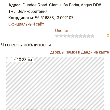
Адрес
:
Dundee Road, Glamis, By Forfar, Angus DD8
1RJ, Великобритания
Координаты
:
56.616883
,
-3.002107
Официальный сайт
Оценить!
0
Что есть поблизости:
дворцы, замки в Данди на карте
~ 10.38 км.
Музей пиктских камней в Мигле