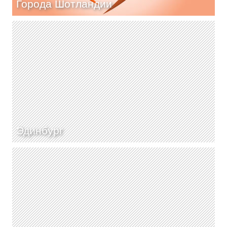
Города Шотландии
Эдинбург