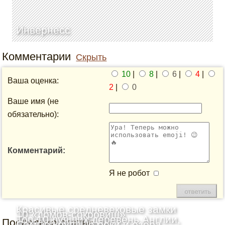
Инвернесс
Комментарии
Скрыть
10
|
8
|
6
|
4
|
Ваша оценка:
2
|
0
Ваше имя (не
обязательно):
Комментарий:
Я не робот
Красивые средневековые замки
10 «домов-сокровищ»
Топ-10 лучших деревень Англии,
Последние статьи
Шотландии: Топ-10
Самые крупные реки и озёра