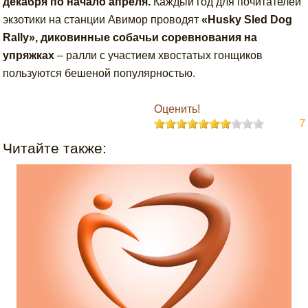
декабря по начало апреля.
Каждый год для почитателей
экзотики на станции Авимор проводят
«Husky Sled Dog
Rally», диковинные собачьи соревнования на
упряжках
– ралли с участием хвостатых гонщиков
пользуются бешеной популярностью.
Оценить!
7
Читайте также: