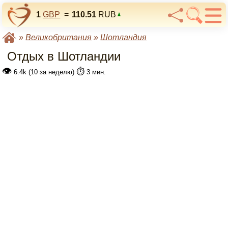
1
GBP
=
110.51
RUB
»
Великобритания
»
Шотландия
Отдых в Шотландии
👁
⏱️
6.4k (10 за неделю)
3 мин.