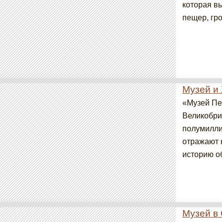
которая в
пещер, гро
Музей и
«Музей Пе
Великобри
полумилли
отражают 
историю об
Музей в