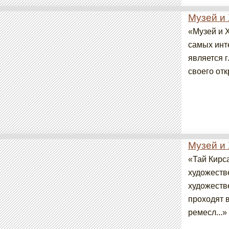
Музей и
«Музей и 
самых инт
является 
своего отк
Музей и
«Тай Кирса
художеств
художеств
проходят 
ремесл...»