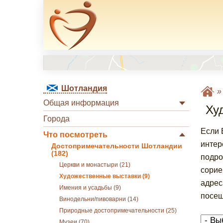
Шотландия
Общая информация
Ху
Города
Если 
Что посмотреть
интер
Достопримечательности Шотландии
(182)
подро
Церкви и монастыри (21)
сорие
Художественные выставки (9)
адрес
Имения и усадьбы (9)
посещ
Винодельни/пивоварни (14)
Природные достопримечательности (25)
Музеи (70)