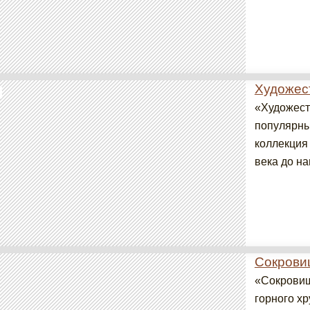
Художес
«Художест
популярны
коллекция 
века до на
Сокрови
«Сокровищ
горного х