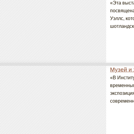
«Эта выст
посвящена
Уэллс, ко
шотландск
Музей и
«В Инстит
временным
экспозици
современно