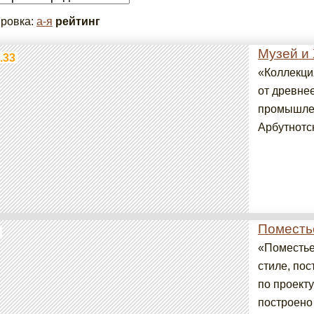
ровка:
а-я
рейтинг
Музей и
.33
«Коллекци
от древнее
промышлен
Арбутнотс
Поместь
«Поместье
стиле, по
по проект
построено 