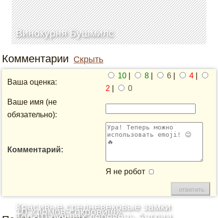
Винокурня Бушмилс
Комментарии
Скрыть
10
|
8
|
6
|
4
|
Ваша оценка:
2
|
0
Ваше имя (не
обязательно):
Комментарий:
Я не робот
Красивые средневековые замки
10 «домов-сокровищ»
Топ-10 лучших деревень Англии,