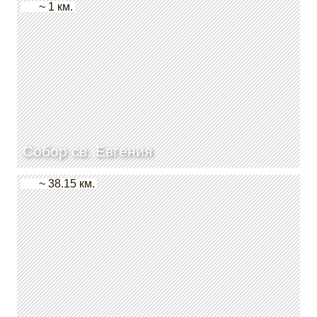
~ 1 км.
Собор св. Евгения
~ 38.15 км.