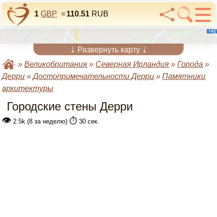
1
GBP
=
110.51
RUB
↓
↓
Развернуть карту
»
Великобритания
»
Северная Ирландия
»
Города
»
Дерри
»
Достопримечательности Дерри
»
Памятники
архитектуры
Городские стены Дерри
👁
⏱️
2.5k (8 за неделю)
30 сек.