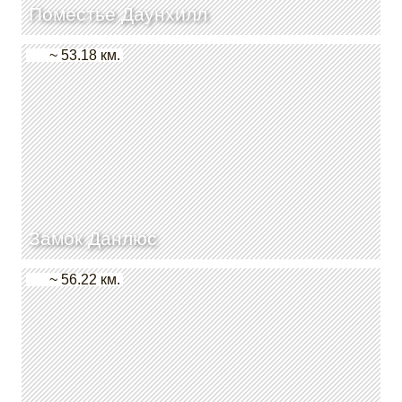
Поместье Даунхилл
~ 53.18 км.
Замок Данлюс
~ 56.22 км.