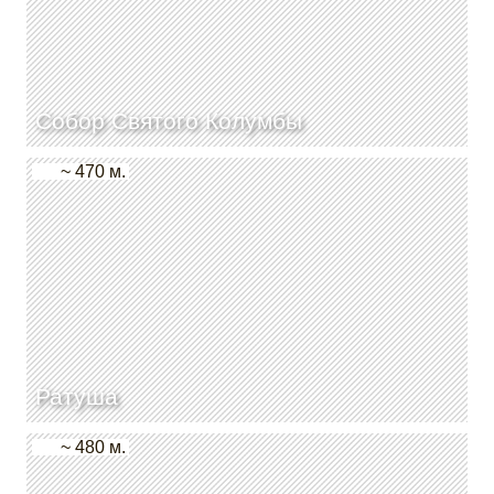
Собор Святого Колумбы
~ 470 м.
Ратуша
~ 480 м.