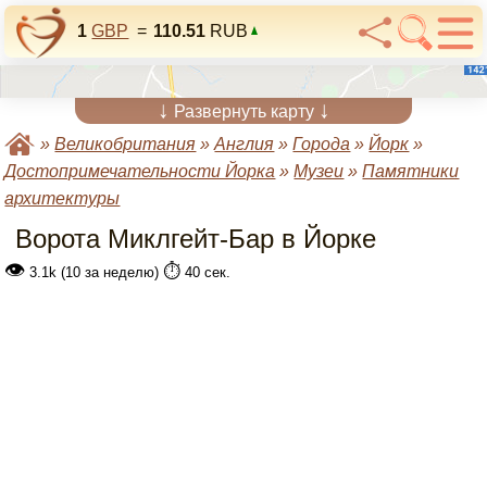
1
GBP
=
110.51
RUB
↓
↓
Развернуть карту
»
Великобритания
»
Англия
»
Города
»
Йорк
»
Достопримечательности Йорка
»
Музеи
»
Памятники
архитектуры
Ворота Миклгейт-Бар в Йорке
👁
⏱️
3.1k (10 за неделю)
40 сек.