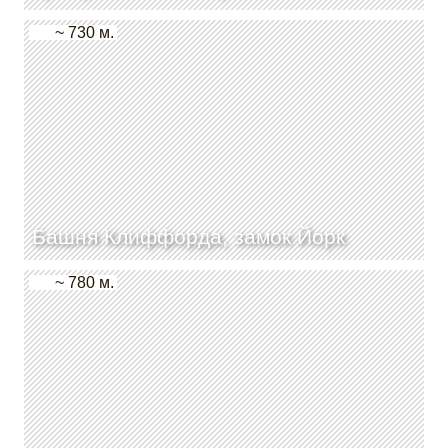
~ 730 м.
Башня Клиффорда, замок Йорк
~ 780 м.