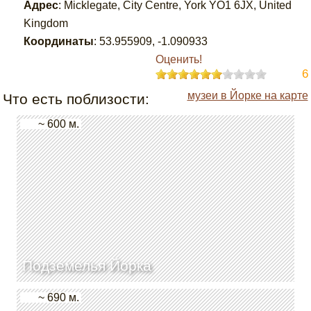
Адрес
:
Micklegate, City Centre, York YO1 6JX, United
Kingdom
Координаты
:
53.955909
,
-1.090933
Оценить!
6
музеи в Йорке на карте
Что есть поблизости:
~ 600 м.
Подземелья Йорка
~ 690 м.