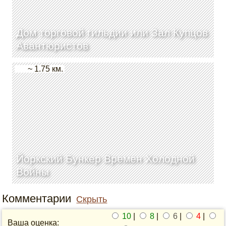
Дом торговой гильдии или Зал Купцов
Авантюристов
~ 1.75 км.
Йоркский Бункер Времен Холодной
Войны
Комментарии
Скрыть
10
|
8
|
6
|
4
|
Ваша оценка: