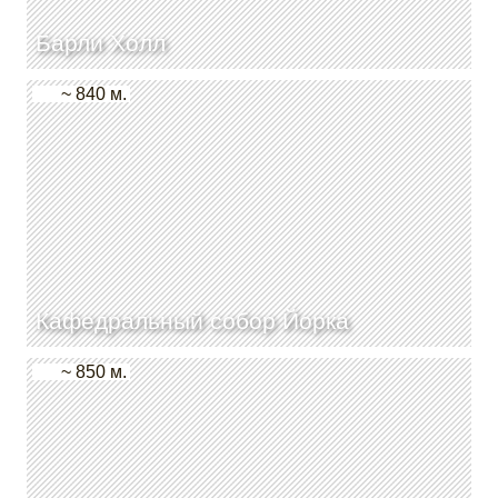
Барли Холл
~ 840 м.
Кафедральный собор Йорка
~ 850 м.