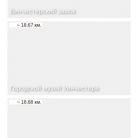
Винчестерский замок
~ 18.67 км.
Городской музей Уинчестера
~ 18.68 км.