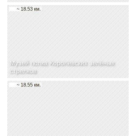
~ 18.53 км.
Музей полка Королевских зелёных
стрелков
~ 18.55 км.