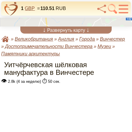
1
GBP
=
110.51
RUB
↓
↓
Развернуть карту
»
Великобритания
»
Англия
»
Города
»
Винчестер
»
Достопримечательности Винчестера
»
Музеи
»
Памятники архитектуры
Уитчёрчевская шёлковая
мануфактура в Винчестере
👁
⏱️
2.8k (4 за неделю)
50 сек.