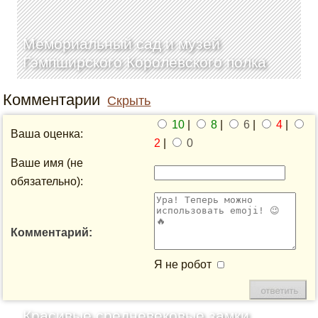
Мемориальный сад и музей
Гэмпширского Королевского полка
Комментарии
Скрыть
10
|
8
|
6
|
4
|
Ваша оценка:
2
|
0
Ваше имя (не
обязательно):
Комментарий:
Я не робот
Красивые средневековые замки