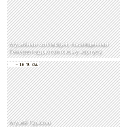
Музейная коллекция, посвящённая
Генерал-адъютантскому корпусу
~ 18.46 км.
Музей Гуркхов