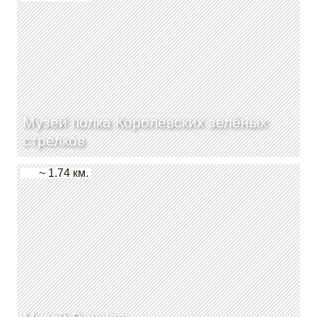
Музей полка Королевских зелёных
стрелков
~ 1.74 км.