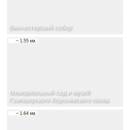
Винчестерский собор
~ 1.55 км.
Мемориальный сад и музей
Гэмпширского Королевского полка
~ 1.64 км.