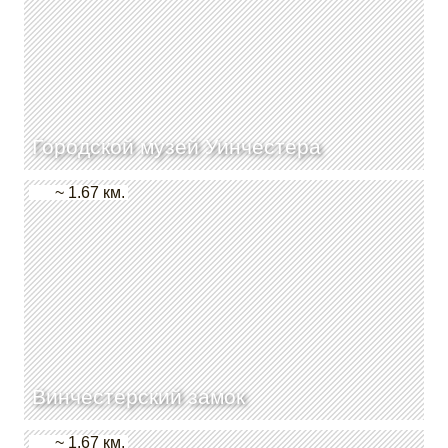
Городской музей Уинчестера
~ 1.67 км.
Винчестерский замок
~ 1.67 км.