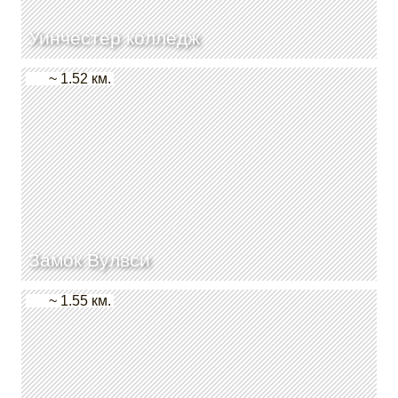
Уинчестер колледж
~ 1.52 км.
Замок Вулвси
~ 1.55 км.