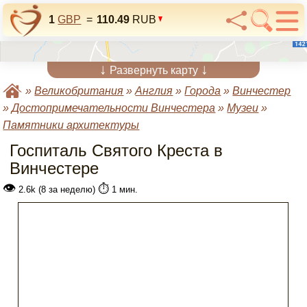
1
GBP
=
110.49
RUB
↓
↓
Развернуть карту
»
Великобритания
»
Англия
»
Города
»
Винчестер
»
Достопримечательности Винчестера
»
Музеи
»
Памятники архитектуры
Госпиталь Святого Креста в
Винчестере
👁
⏱️
2.6k (8 за неделю)
1 мин.