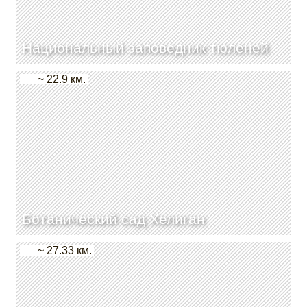
Национальный заповедник тюленей
~ 22.9 км.
Ботанический сад Хелиган
~ 27.33 км.