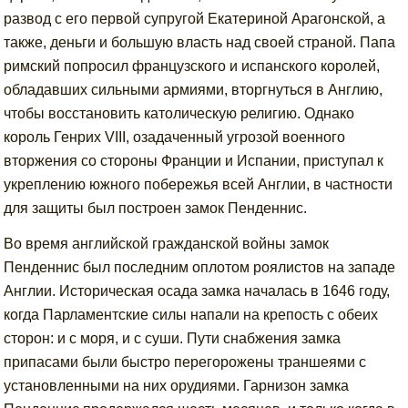
развод с его первой супругой Екатериной Арагонской, а
также, деньги и большую власть над своей страной. Папа
римский попросил французского и испанского королей,
обладавших сильными армиями, вторгнуться в Англию,
чтобы восстановить католическую религию. Однако
король Генрих VIII, озадаченный угрозой военного
вторжения со стороны Франции и Испании, приступал к
укреплению южного побережья всей Англии, в частности
для защиты был построен замок Пенденнис.
Во время английской гражданской войны замок
Пенденнис был последним оплотом роялистов на западе
Англии. Историческая осада замка началась в 1646 году,
когда Парламентские силы напали на крепость с обеих
сторон: и с моря, и с суши. Пути снабжения замка
припасами были быстро перегорожены траншеями с
установленными на них орудиями. Гарнизон замка