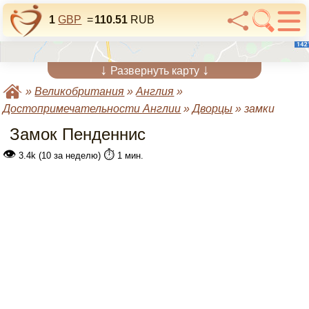
1
GBP
=
110.51
RUB
↓
↓
Развернуть карту
»
Великобритания
»
Англия
»
Достопримечательности Англии
»
Дворцы
»
замки
Замок Пенденнис
👁
⏱️
3.4k (10 за неделю)
1 мин.