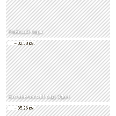
Райский парк
~ 32.38 км.
Ботанический сад Эден
~ 35.26 км.