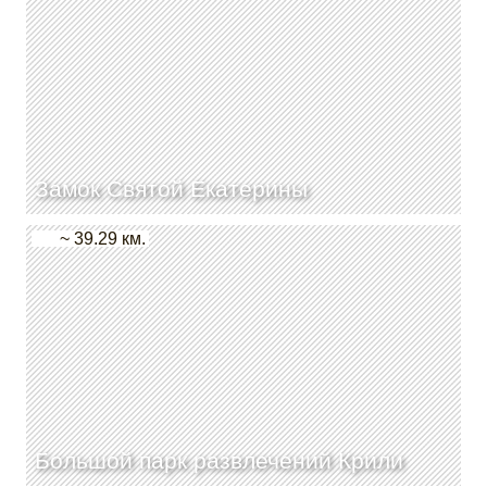
Замок Святой Екатерины
~ 39.29 км.
Большой парк развлечений Крили