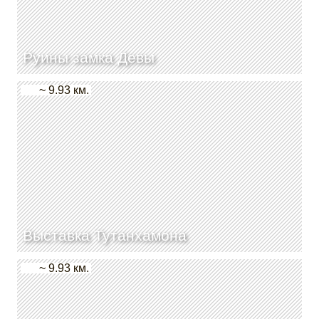
Руины замка Девы
~ 9.93 км.
Выставка Тутанхамона
~ 9.93 км.