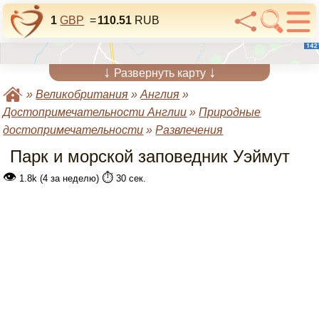
1
GBP
=
110.51
RUB
↓
↓
Развернуть карту
»
Великобритания
»
Англия
»
Достопримечательности Англии
»
Природные
достопримечательности
»
Развлечения
Парк и морской заповедник Уэймут
👁
⏱️
1.8k (4 за неделю)
30 сек.