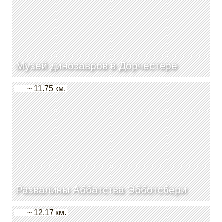
Музей динозавров в Дорчестере
~ 11.75 км.
Развалины Аббатства Эбботсбери
~ 12.17 км.