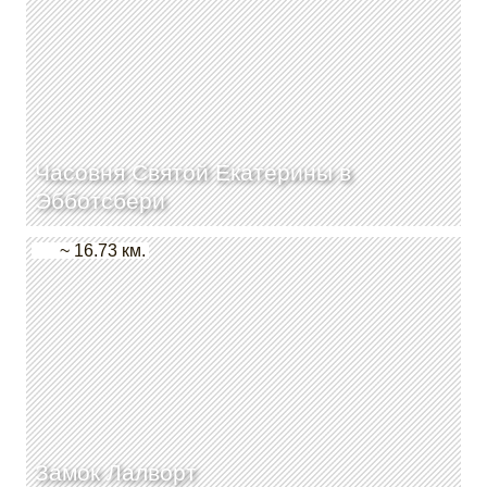
Часовня Святой Екатерины в
Эбботсбери
~ 16.73 км.
Замок Лалворт