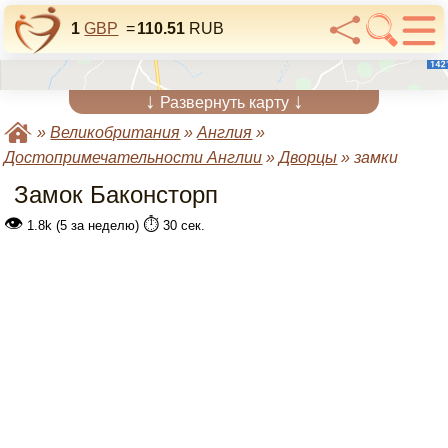
1
GBP
=
110.51
RUB
↓
↓
Развернуть карту
»
Великобритания
»
Англия
»
Достопримечательности Англии
»
Дворцы
»
замки
Замок Баконсторп
👁
⏱️
1.8k (5 за неделю)
30 сек.