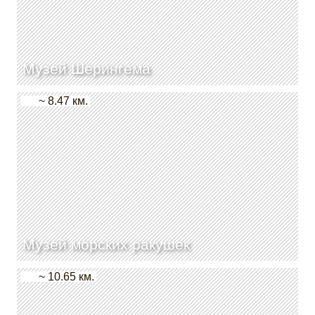
Музей Шерингема
~ 8.47 км.
Музей морских ракушек
~ 10.65 км.