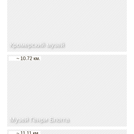
Кромерский музей
~ 10.72 км.
Музей Генри Блогга
~ 11.11 км.