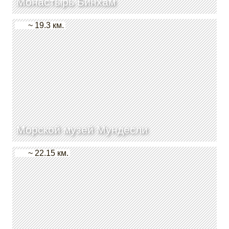
Монастырь Бинхам
~ 19.3 км.
Морской музей Мундесли
~ 22.15 км.