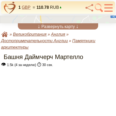
1
GBP
=
110.78
RUB
↓
↓
Развернуть карту
»
Великобритания
»
Англия
»
Достопримечательности Англии
»
Памятники
архитектуры
Башня Даймчерч Мартелло
👁
⏱️
1.5k (4 за неделю)
30 сек.