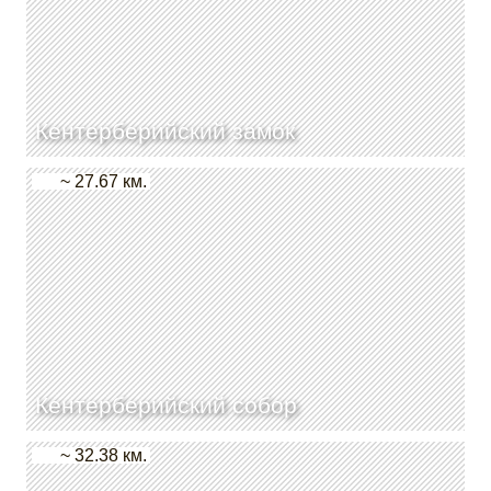
Кентерберийский замок
~ 27.67 км.
Кентерберийский собор
~ 32.38 км.