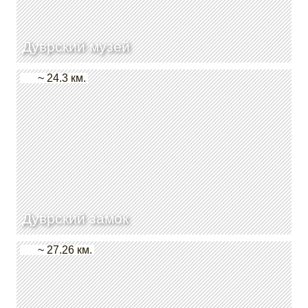
Дуврский музей
~ 24.3 км.
Дуврский замок
~ 27.26 км.