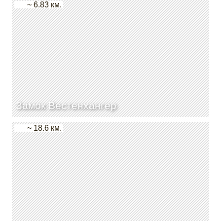
~ 6.83 км.
Замок Вестенхангер
~ 18.6 км.