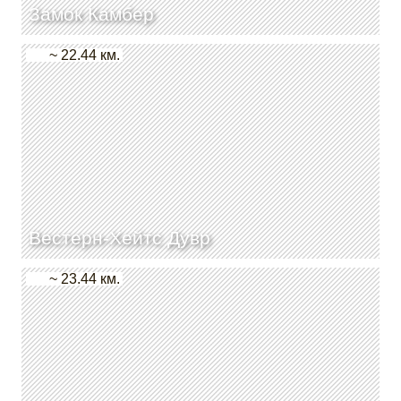
Замок Камбер
~ 22.44 км.
Вестерн-Хейтс Дувр
~ 23.44 км.