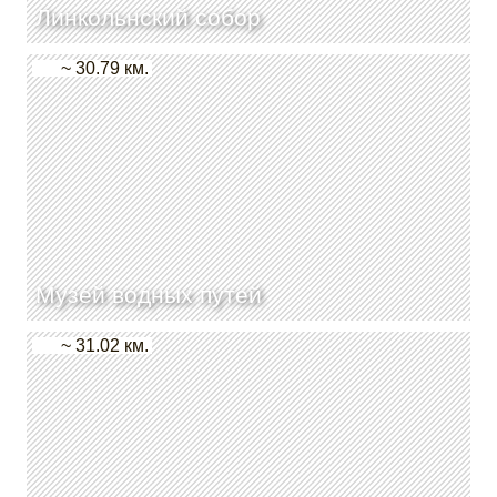
Линкольнский собор
~ 30.79 км.
Музей водных путей
~ 31.02 км.