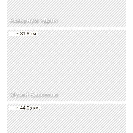
Аквариум «Дип»
~ 31.8 км.
Музей Бассетло
~ 44.05 км.