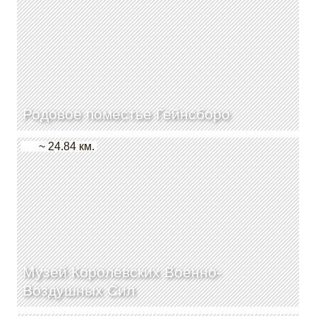
Родовое поместье Гейнсборо
~ 24.84 км.
Музей Королевских Военно-
Воздушных Сил