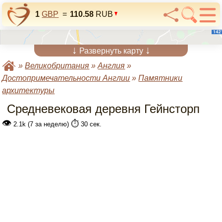
1
GBP
=
110.58
RUB
↓
↓
Развернуть карту
»
Великобритания
»
Англия
»
Достопримечательности Англии
»
Памятники
архитектуры
Средневековая деревня Гейнсторп
👁
⏱️
2.1k (7 за неделю)
30 сек.