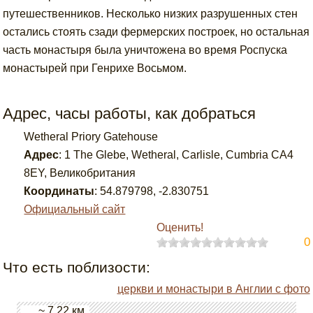
путешественников. Несколько низких разрушенных стен
остались стоять сзади фермерских построек, но остальная
часть монастыря была уничтожена во время Роспуска
монастырей при Генрихе Восьмом.
Адрес, часы работы, как добраться
Wetheral Priory Gatehouse
Адрес
:
1 The Glebe, Wetheral, Carlisle, Cumbria CA4
8EY, Великобритания
Координаты
:
54.879798
,
-2.830751
Официальный сайт
Оценить!
0
Что есть поблизости:
церкви и монастыри в Англии с фото
~ 7.22 км.