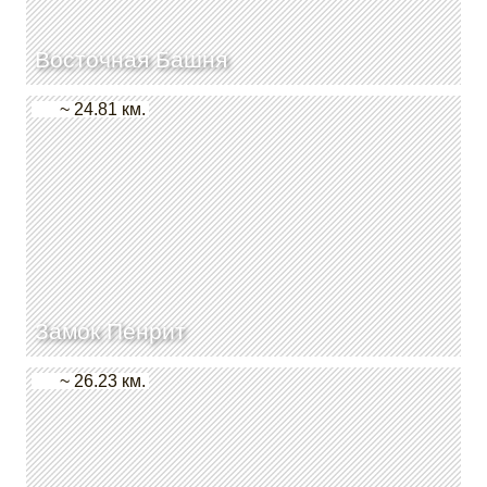
Восточная Башня
~ 24.81 км.
Замок Пенрит
~ 26.23 км.