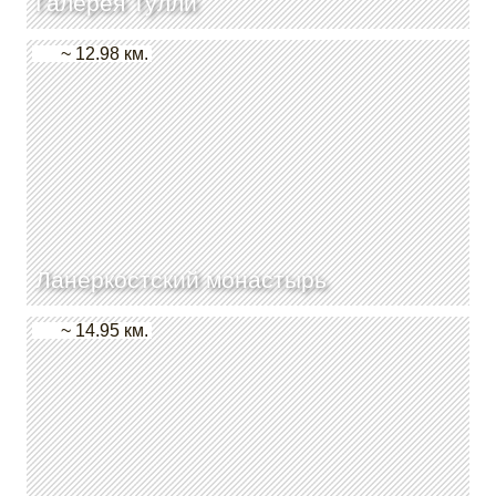
Галерея Тулли
~ 12.98 км.
Ланеркостский монастырь
~ 14.95 км.