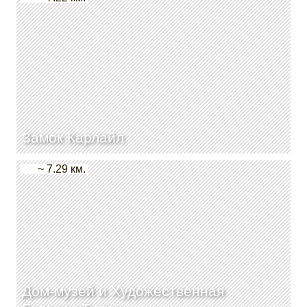
Замок Карлайл
~ 7.29 км.
Дом-музей и Художественная