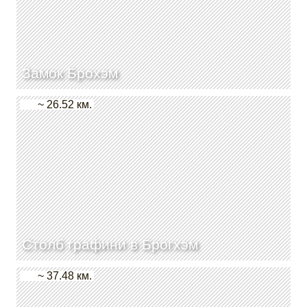
Замок Брохэм
~ 26.52 км.
Столб графини в Брогхэм
~ 37.48 км.