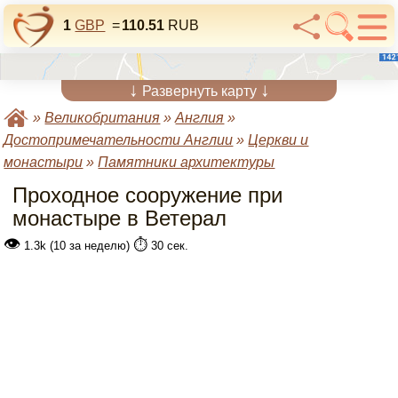
1
GBP
=
110.51
RUB
↓
↓
Развернуть карту
»
Великобритания
»
Англия
»
Достопримечательности Англии
»
Церкви и
монастыри
»
Памятники архитектуры
Проходное сооружение при
монастыре в Ветерал
👁
⏱️
1.3k (10 за неделю)
30 сек.