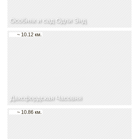
Особняк и сад Одли Энд
~ 10.12 км.
Даксфордская Часовня
~ 10.86 км.