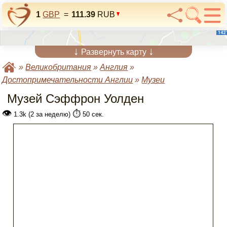
1
GBP
=
111.39
RUB
↓
↓
Развернуть карту
»
Великобритания
»
Англия
»
Достопримечательности Англии
»
Музеи
Музей Сэффрон Уолден
👁
⏱️
1.3k (2 за неделю)
50 сек.