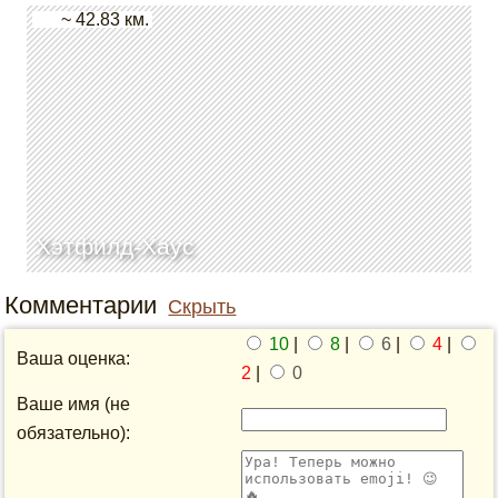
~ 42.83 км.
Хэтфилд-Хаус
Комментарии
Скрыть
10
|
8
|
6
|
4
|
Ваша оценка:
2
|
0
Ваше имя (не
обязательно):