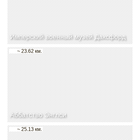
Имперский военный музей Даксфорд
~ 23.62 км.
Аббатство Энглси
~ 25.13 км.