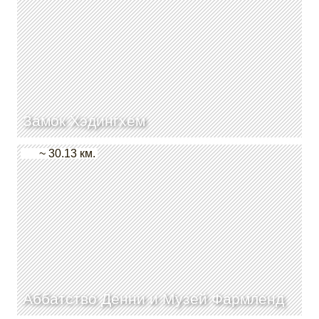
Замок Хэдингхем
~ 30.13 км.
Аббатство Денни и Музей Фармленд