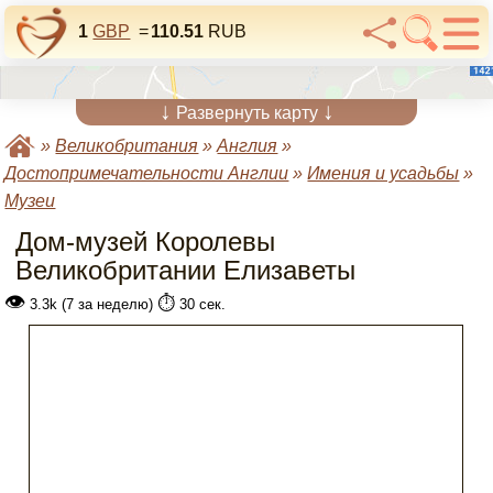
1
GBP
=
110.51
RUB
↓
↓
Развернуть карту
»
Великобритания
»
Англия
»
Достопримечательности Англии
»
Имения и усадьбы
»
Музеи
Дом-музей Королевы
Великобритании Елизаветы
👁
⏱️
3.3k (7 за неделю)
30 сек.