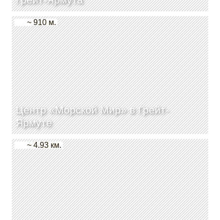
~ 910 м.
Центр «Морской Мир» в Грейт-
Ярмуте
~ 4.93 км.