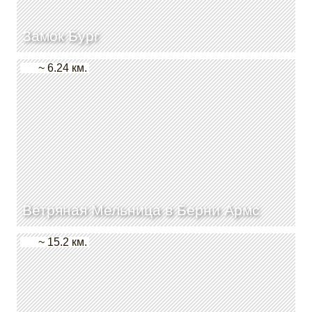
Замок Бург
~ 6.24 км.
Ветряная Мельница в Берни Армс
~ 15.2 км.