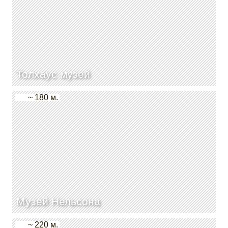
Толхаус музей
~ 180 м.
Музей Нельсона
~ 220 м.