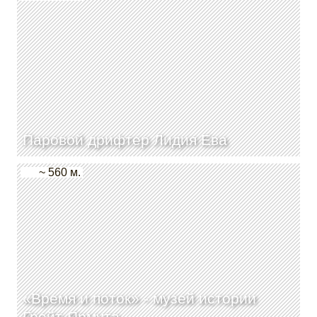
Паровой дрифтер Лидия Ева
~ 560 м.
«Время и поток» - музей истории
Грейт-Ярмута