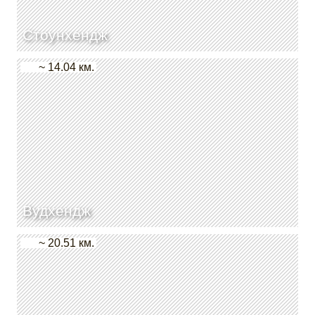
Стоунхендж
~ 14.04 км.
Вудхендж
~ 20.51 км.