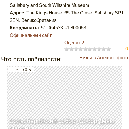
Salisbury and South Wiltshire Museum
Адрес
:
The Kings House, 65 The Close, Salisbury SP1
2EN, Великобритания
Координаты
:
51.064533
,
-1.800063
Официальный сайт
Оценить!
0
музеи в Англии с фото
Что есть поблизости:
~ 170 м.
Сольсберийский собор (Собор Девы
Марии)