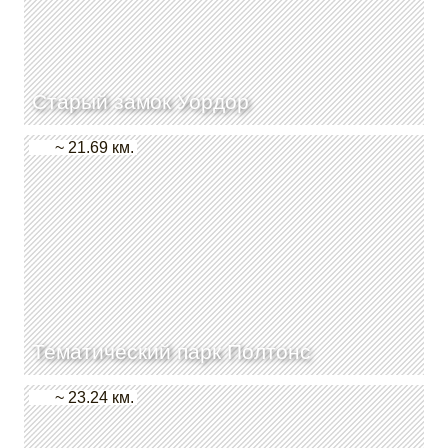
Старый замок Уордор
~ 21.69 км.
Тематический парк Полтонс
~ 23.24 км.