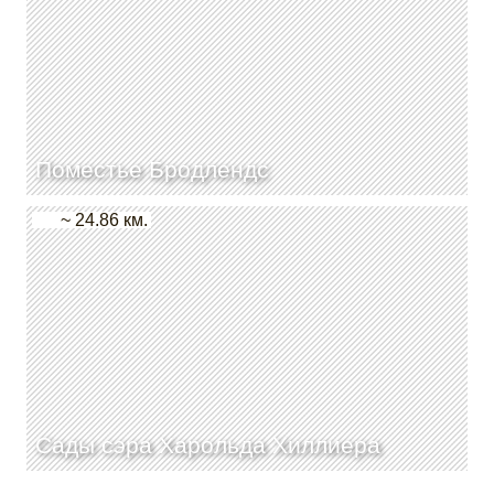
Поместье Бродлендс
~ 24.86 км.
Сады сэра Харольда Хиллиера