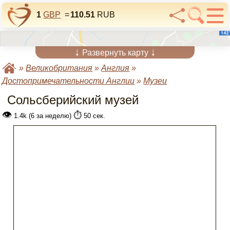
1
GBP
=
110.51
RUB
↓
↓
Развернуть карту
»
Великобритания
»
Англия
»
Достопримечательности Англии
»
Музеи
Сольсберийский музей
👁
⏱️
1.4k (6 за неделю)
50 сек.