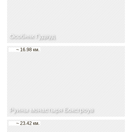
Особняк Гудвуд
~ 16.98 км.
Руины монастыря Боксгроув
~ 23.42 км.