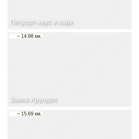
Петуорт-хаус и парк
~ 14.98 км.
Замок Арундел
~ 15.69 км.