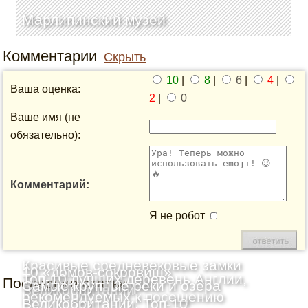
Марлипинский музей
Комментарии
Скрыть
10
|
8
|
6
|
4
|
Ваша оценка:
2
|
0
Ваше имя (не
обязательно):
Комментарий:
Я не робот
Красивые средневековые замки
10 «домов-сокровищ»
Топ-10 лучших деревень Англии,
Последние статьи
Шотландии: Топ-10
Самые крупные реки и озёра
Великобритании
рекомендуемых к посещению
Великобритании: Топ-10