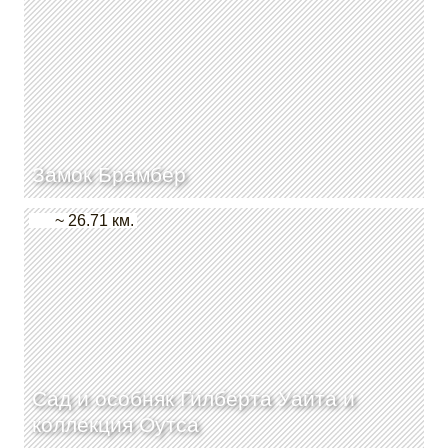
Замок Брамбер
~ 26.71 км.
Сад и особняк Гилберта Уайта и
коллекция Оутса