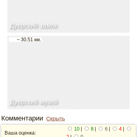
Дуврский замок
~ 30.51 км.
Дуврский музей
Комментарии
Скрыть
10
|
8
|
6
|
4
|
Ваша оценка:
2
|
0