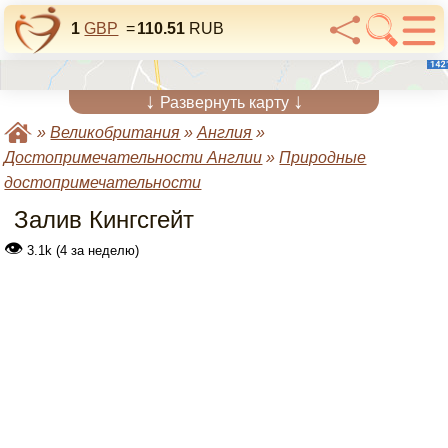
1
GBP
=
110.51
RUB
↓
↓
Развернуть карту
»
Великобритания
»
Англия
»
Достопримечательности Англии
»
Природные
достопримечательности
Залив Кингсгейт
👁
3.1k (4 за неделю)