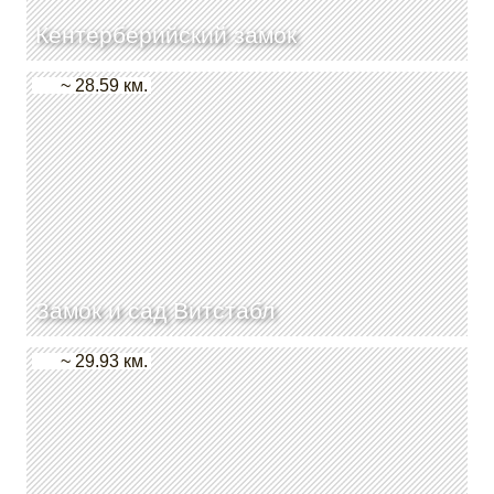
Кентерберийский замок
~ 28.59 км.
Замок и сад Витстабл
~ 29.93 км.