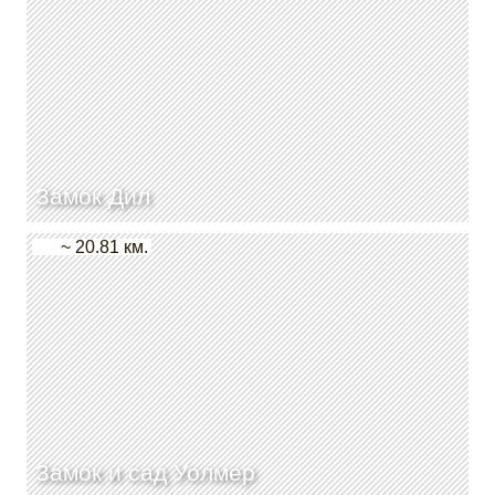
Замок Дил
~ 20.81 км.
Замок и сад Уолмер