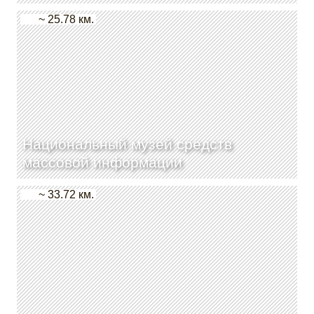
~ 25.78 км.
Национальный музей средств
массовой информации
~ 33.72 км.