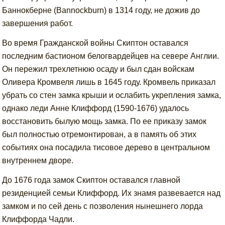
Баннокберне (Bannockburn) в 1314 году, не дожив до
завершения работ.
Во время Гражданской войны Скиптон оставался
последним бастионом белогвардейцев на севере Англии.
Он пережил трехлетнюю осаду и был сдан войскам
Оливера Кромвеля лишь в 1645 году. Кромвель приказал
убрать со стен замка крыши и ослабить укрепления замка,
однако леди Анне Клиффорд (1590-1676) удалось
восстановить былую мощь замка. По ее приказу замок
был полностью отремонтирован, а в память об этих
событиях она посадила тисовое дерево в центральном
внутреннем дворе.
До 1676 года замок Скиптон оставался главной
резиденцией семьи Клиффорд. Их знамя развевается над
замком и по сей день с позволения нынешнего лорда
Клиффорда Чадли.