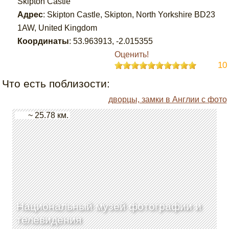
Skipton Castle
Адрес
:
Skipton Castle, Skipton, North Yorkshire BD23
1AW, United Kingdom
Координаты
:
53.963913
,
-2.015355
Оценить!
10
Что есть поблизости:
дворцы, замки в Англии с фото
~ 25.78 км.
Национальный музей фотографии и
телевидения