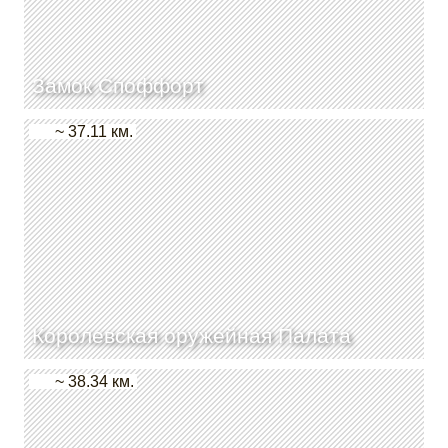
Замок Споффорт
~ 37.11 км.
Королевская оружейная Палата
~ 38.34 км.