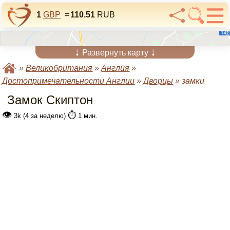
1
GBP
=
110.51
RUB
↓
↓
Развернуть карту
»
Великобритания
»
Англия
»
Достопримечательности Англии
»
Дворцы
»
замки
Замок Скиптон
👁
⏱️
3k (4 за неделю)
1 мин.