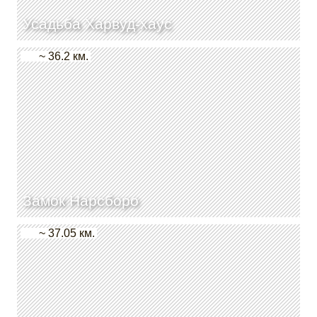
Усадьба Харвуд-хаус
~ 36.2 км.
Замок Нарсборо
~ 37.05 км.