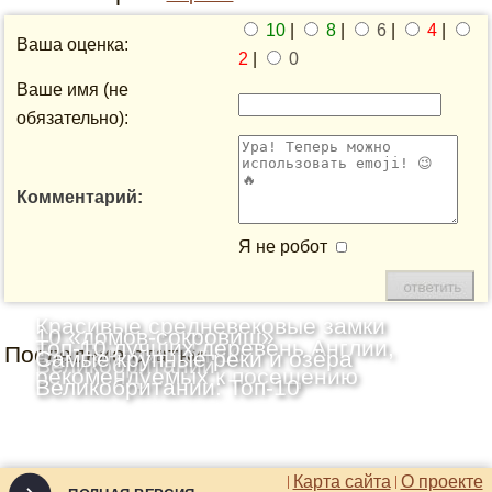
10
|
8
|
6
|
4
|
Ваша оценка:
2
|
0
Ваше имя (не
обязательно):
Комментарий:
Я не робот
Красивые средневековые замки
10 «домов-сокровищ»
Топ-10 лучших деревень Англии,
Последние статьи
Шотландии: Топ-10
Самые крупные реки и озёра
Великобритании
рекомендуемых к посещению
Великобритании: Топ-10
Карта сайта
О проекте