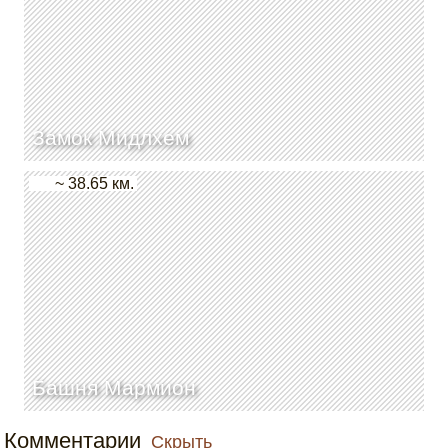
Замок Мидлхем
~ 38.65 км.
Башня Мармион
Комментарии
Скрыть