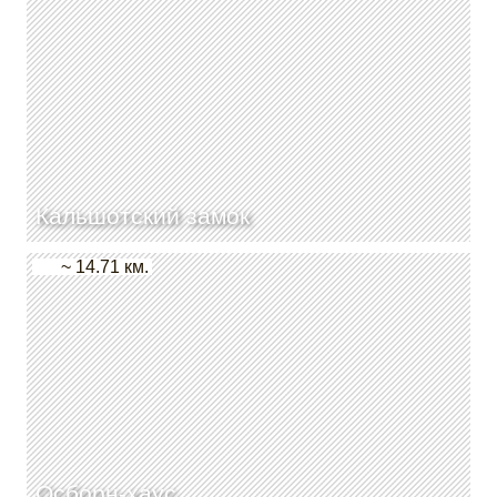
Кальшотский замок
~ 14.71 км.
Осборн-хаус