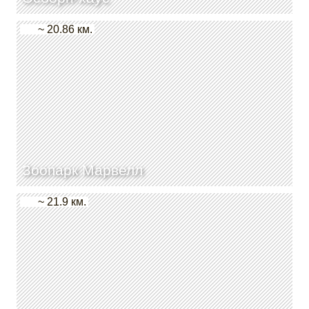
~ 20.86 км.
Зоопарк Марвелл
~ 21.9 км.