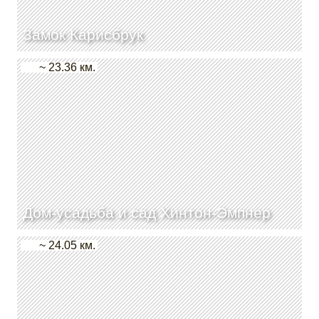
Замок Карисбрук
~ 23.36 км.
Дом-усадьба и сад Хинтон-Эмпнер
~ 24.05 км.