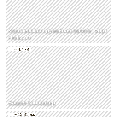
Королевская оружейная палата, Форт
Нельсон
~ 4.7 км.
Башня Спиннакер
~ 13.81 км.