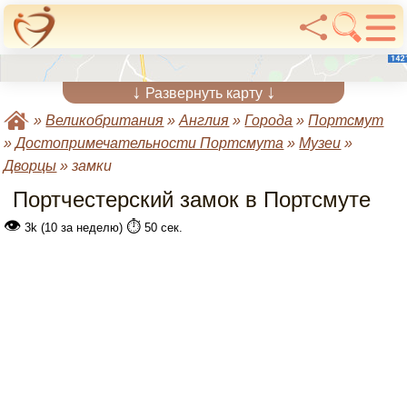
↓
↓
Развернуть карту
»
Великобритания
»
Англия
»
Города
»
Портсмут
»
Достопримечательности Портсмута
»
Музеи
»
Дворцы
»
замки
Портчестерский замок в Портсмуте
👁
⏱️
3k (10 за неделю)
50 сек.