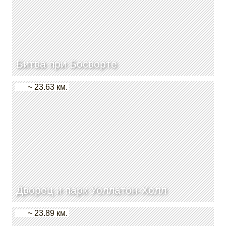
Битва при Босворте
~ 23.63 км.
Дворец и парк Уоллатон-Холл
~ 23.89 км.