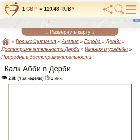
1
GBP
=
110.48
RUB
↓
↓
Развернуть карту
»
Великобритания
»
Англия
»
Города
»
Дерби
»
Достопримечательности Дерби
»
Имения и усадьбы
»
Природные достопримечательности
Калк Абби в Дерби
👁
⏱️
2.9k (4 за неделю)
1 мин.