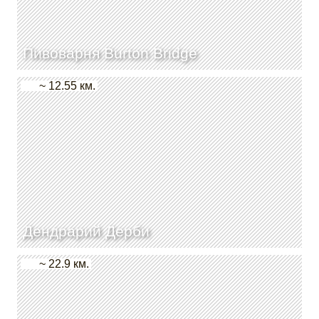
Пивоварня Burton Bridge
~ 12.55 км.
Дендрарий Дерби
~ 22.9 км.