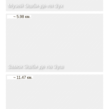
Музей Эшби-де-ля Зух
~ 5.98 км.
Замок Эшби де ла Зуш
~ 11.47 км.