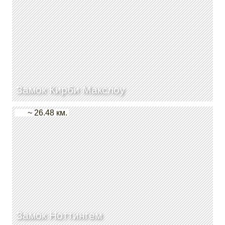
Замок Кирби Макслоу
~ 26.48 км.
Замок Ноттингем