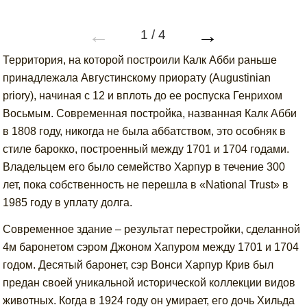
←
→
1
/
4
Территория, на которой построили Калк Абби раньше
принадлежала Августинскому приорату (Augustinian
priory), начиная с 12 и вплоть до ее роспуска Генрихом
Восьмым. Современная постройка, названная Калк Абби
в 1808 году, никогда не была аббатством, это особняк в
стиле барокко, построенный между 1701 и 1704 годами.
Владельцем его было семейство Харпур в течение 300
лет, пока собственность не перешла в «National Trust» в
1985 году в уплату долга.
Современное здание – результат перестройки, сделанной
4м баронетом сэром Джоном Хапуром между 1701 и 1704
годом. Десятый баронет, сэр Вонси Харпур Крив был
предан своей уникальной исторической коллекции видов
животных. Когда в 1924 году он умирает, его дочь Хильда