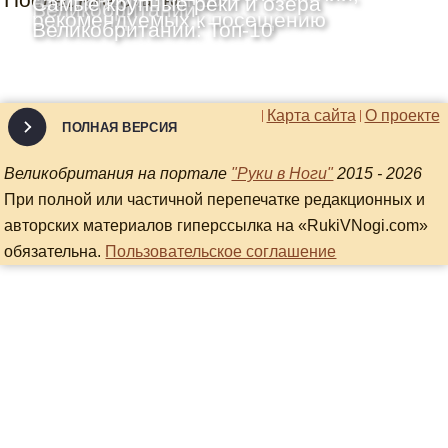
Самые крупные реки и озёра
Великобритании
рекомендуемых к посещению
Великобритании: Топ-10
Карта сайта
О проекте
ПОЛНАЯ ВЕРСИЯ
Великобритания на портале
"Руки в Ноги"
2015 - 2026
При полной или частичной перепечатке редакционных и
авторских материалов гиперссылка на «RukiVNogi.com»
обязательна.
Пользовательское соглашение