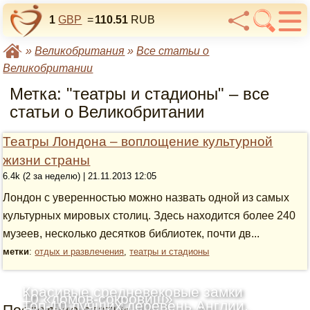
1
GBP
=
110.51
RUB
»
Великобритания
»
Все статьи о
Великобритании
Метка: "театры и стадионы" – все
статьи о Великобритании
Театры Лондона – воплощение культурной
жизни страны
6.4k (2 за неделю) | 21.11.2013 12:05
Лондон с уверенностью можно назвать одной из самых
культурных мировых столиц. Здесь находится более 240
музеев, несколько десятков библиотек, почти дв...
метки
:
отдых и развлечения
,
театры и стадионы
Красивые средневековые замки
10 «домов-сокровищ»
Топ-10 лучших деревень Англии,
Последние статьи
Шотландии: Топ-10