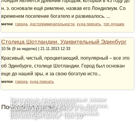
Лондон является древним городом, который в 43 году до
н. э. основали ещё римляне, назвав его Лондилиум. Со
временем поселение богатело и развивалось. ...
метки
:
города
,
достопримечательности
,
куда поехать
,
топ лучших
Столица Шотландии. Удивительный Эдинбург
10.5k (9 за неделю) | 21.11.2013 12:33
Красивый, чистый, процветающий, популярный – все это
об Эдинбурге, столице Шотландии. Город был основан
еще до нашей эры, и за свою богатую исто...
метки
:
города
,
куда поехать
Красивые средневековые замки
10 «домов-сокровищ»
Топ-10 лучших деревень Англии,
Последние статьи
Шотландии: Топ-10
Самые крупные реки и озёра
Великобритании
рекомендуемых к посещению
Великобритании: Топ-10