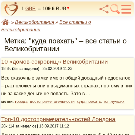
1
GBP
=
109.6
RUB
»
Великобритания
»
Все статьи о
Великобритании
Метка: "куда поехать" – все статьи о
Великобритании
10 «домов-сокровищ» Великобритании
18.8k (35 за неделю) | 25.02.2019 11:23
Все сказочные замки имеют общий досадный недостаток
– расположены они в выдуманных странах, поэтому в них
ни за какие деньги не попасть. Зато в ...
метки
:
города
,
достопримечательности
,
куда поехать
,
топ лучших
Топ-10 достопримечательностей Лондона
26k (14 за неделю) | 13.09.2017 11:12