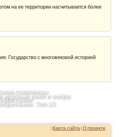
этом на ее территории насчитывается более
ия. Государство с многовековой историей
омов-сокровищ»
 крупные реки и озёра
обритании
обритании: Топ-10
Карта сайта
О проекте