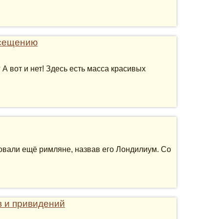
осещению
А вот и нет! Здесь есть масса красивых
новали ещё римляне, назвав его Лондилиум. Со
 и привидений