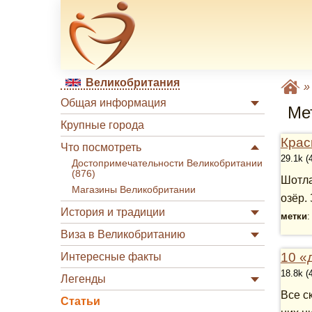
Великобритания
Общая информация
Ме
Крупные города
Крас
Что посмотреть
29.1k (
Достопримечательности Великобритании
(876)
Шотла
Магазины Великобритании
озёр.
История и традиции
метки
Виза в Великобританию
10 «
Интересные факты
18.8k (
Легенды
Все с
Статьи