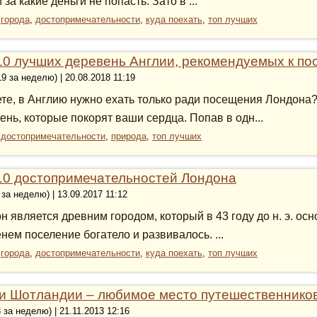
 за какие деньги не попасть. Зато в ...
:
города
,
достопримечательности
,
куда поехать
,
топ лучших
10 лучших деревень Англии, рекомендуемых к п
19 за неделю) | 20.08.2018 11:19
те, в Англию нужно ехать только ради посещения Лондона? 
ень, которые покорят ваши сердца. Попав в одн...
:
достопримечательности
,
природа
,
топ лучших
10 достопримечательностей Лондона
 за неделю) | 13.09.2017 11:12
н является древним городом, который в 43 году до н. э. ос
нем поселение богатело и развивалось. ...
:
города
,
достопримечательности
,
куда поехать
,
топ лучших
и Шотландии – любимое место путешественников
3 за неделю) | 21.11.2013 12:16