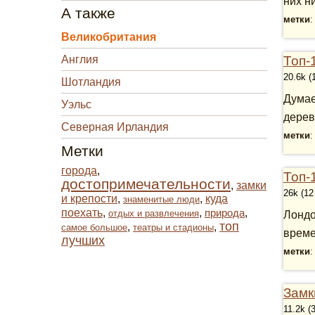
них ни
А также
метки
Великобритания
Англия
Топ-
20.6k (
Шотландия
Думае
Уэльс
дерев
Северная Ирландия
метки
Метки
города
,
Топ-
достопримечательности
,
замки
26k (12
и крепости
,
,
куда
знаменитые люди
поехать
,
,
природа
,
отдых и развлечения
Лондо
топ
,
,
самое большое
театры и стадионы
време
лучших
метки
Замк
11.2k (