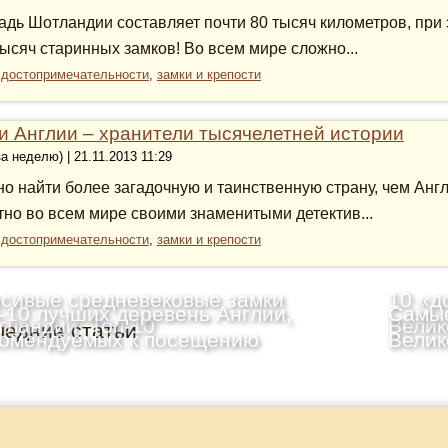
дь Шотландии составляет почти 80 тысяч километров, при 
тысяч старинных замков! Во всем мире сложно...
:
достопримечательности
,
замки и крепости
и Англии – хранители тысячелетней истории
за неделю) | 21.11.2013 11:29
о найти более загадочную и таинственную страну, чем Англ
тно во всем мире своими знаменитыми детектив...
:
достопримечательности
,
замки и крепости
сивые средневековые замки
10 «д
-10 лучших деревень Англии,
Самые
ландии: Топ-10
Велик
ледние статьи
комендуемых к посещению
Велик