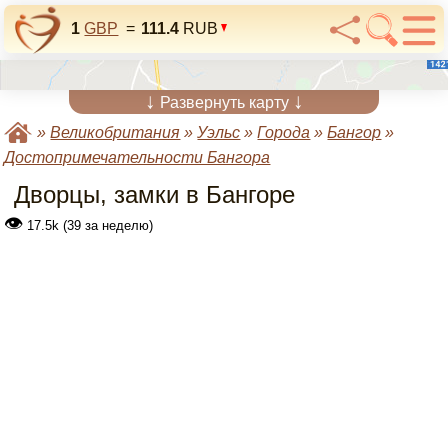
1
GBP
=
111.4
RUB
↓
↓
Развернуть карту
»
Великобритания
»
Уэльс
»
Города
»
Бангор
»
Достопримечательности Бангора
Дворцы, замки в Бангоре
👁
17.5k (39 за неделю)