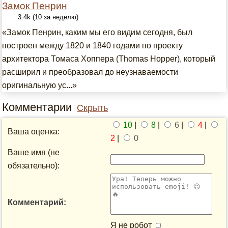
Замок Пенрин
3.4k (10 за неделю)
«Замок Пенрин, каким мы его видим сегодня, был
построен между 1820 и 1840 годами по проекту
архитектора Томаса Хоппера (Thomas Hopper), который
расширил и преобразовал до неузнаваемости
оригинальную ус...»
Комментарии
Скрыть
10
|
8
|
6
|
4
|
Ваша оценка:
2
|
0
Ваше имя (не
обязательно):
Комментарий:
Я не робот