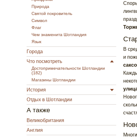
Споры
Природа
лингв
Святой покровитель
празд
Символ
Торже
Флаг
Чем знаменита Шотландия
Ста
Язык
В сре
Города
и пож
Что посмотреть
саксо
Достопримечательности Шотландии
Кажды
(182)
Магазины Шотландии
некот
улиц
История
Новог
Отдых в Шотландии
сколь
А также
счаст
Великобритания
Нов
Англия
Многи