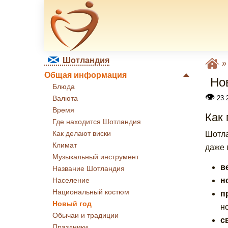
Шотландия
Общая информация
Но
Блюда
👁
23.
Валюта
Время
Как
Где находится Шотландия
Как делают виски
Шотла
Климат
даже 
Музыкальный инструмент
в
Название Шотландия
н
Население
Национальный костюм
п
Новый год
но
Обычаи и традиции
с
Праздники