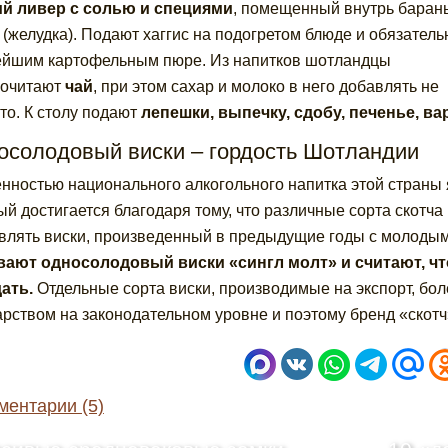
й ливер с солью и специями
, помещенный внутрь баран
 (желудка). Подают хаггис на подогретом блюде и обязатель
йшим картофельным пюре. Из напитков шотландцы
почитают
чай
, при этом сахар и молоко в него добавлять не
то. К столу подают
лепешки, выпечку, сдобу, печенье, в
осолодовый виски – гордость Шотландии
нностью национального алкогольного напитка этой страны 
ый достигается благодаря тому, что различные сорта скотча
влять виски, произведенный в предыдущие годы с молодым, 
ают односолодовый виски «сингл молт» и считают, чт
ать.
Отдельные сорта виски, производимые на экспорт, бол
арством на законодательном уровне и поэтому бренд «скотч
ментарии (5)