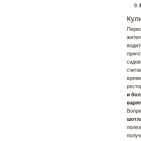
Кул
Перво
жител
водит
приго
садов
счита
време
ресто
и бо
варя
Вопре
шотл
поле
получ