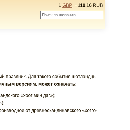
1
GBP
=
110.16
RUB
й праздник. Для такого события шотландцы
личным версиям, может означать:
ндского «хоог мин даг»);
);
роизводное от древнескандинавского «хогго-