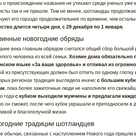
 о происхождении названия не утихают среди ученых уже м
исты так и не пришли. Тем не менее, шотландцы продолжа
нуют его гораздо продолжительнее по времени, чем осталь
ство длится четыре дня, с 29 декабря по 1 января.
ринные новогодние обряды
дние века главным обрядом считался общий сбор большой 
илого человека из всей семьи.
Хозяин дома обязательно 
нском языке «За ваше здоровье» и отпивал из огромно
й из присутствующих должен был отпить по одному глотку 
орых регионах традиция выглядела иначе:
с большим кубк
ам
, пока более зажиточные люди не наполняли его свежайши
о года
с кубком выходили мужчины и предлагали кажд
ко он сможет, после чего кубок украшали и преподносили в
ливой и благополучной жизни.
огодние традиции шотландцев
е обычаи, связанные с наступлением Нового года пришли в