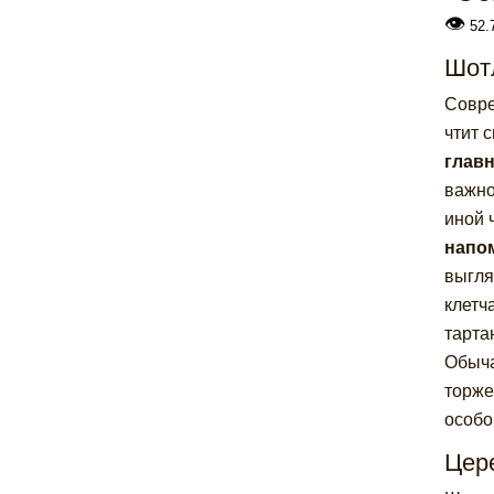
👁
52.
Шот
Совре
чтит 
главн
важно
иной 
напо
выгля
клетч
тарта
Обыча
торже
особо
Цер