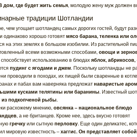
В дом, где будет жить семья
, молодую жену муж должен вн
инарные традиции Шотландии
е, чем угощает шотландец самых дорогих гостей, будут ра
и одинаково хорошо готовят
мясо барана, теленка или о
ся на этих землях в большом изобилии. Из растительной п
товленный всеми возможными способами,
овощи и зерно
 способствует использованию в блюдах
яблок, абрикосов,
ется
пудинг с ягодами и джем
. Поскольку шотландцы не р
ни проводили в походах, их пищей были сваренные в котл
ранах и пабах вам наверняка предложат
наваристые аром
льшими кусками телятины или баранины
. Известный шо
т из подкопченой рыбы
.
ки расхожему мнению,
овсянка – национальное блюдо
андцев
, а не британцев. Кроме нее, здесь вкусно готовят
зную
гречку
или сытную
перловку
. Еще один деликатес, ко
ил мировую известность –
хаггис. Он представляет собой