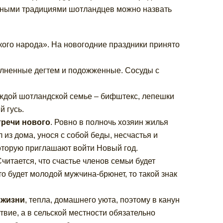
ярными традициями шотландцев можно назвать
кого народа». На новогодние праздники принято
олненные дегтем и подожженные. Сосуды с
аждой шотландской семье – бифштекс, лепешки
й гусь.
тречи нового
. Ровно в полночь хозяин жилья
из дома, унося с собой беды, несчастья и
оторую приглашают войти Новый год.
Считается, что счастье членов семьи будет
то будет молодой мужчина-брюнет, то такой знак
 жизни
, тепла, домашнего уюта, поэтому в канун
вие, а в сельской местности обязательно