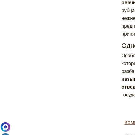
овечи
рубца
нежне
пред
приня
Одн
Особе
котор
разба
назыв
отвед
госуд
Ком