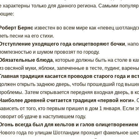
е характерны только для данного региона. Самыми попул
ющие:
Роберт Бернс
известен во всем мире как «певец шотландс
петь песни на его стихи.
Отступление уходящего года олицетворяют бочки
, нап
помпезностью и шумом провозят по городу.
Обязательные блюда
, которые должны быть на столе в к
из овсяной муки, яблоки, запеченные в тесте, пудинг, варены
Главная традиция касается проводов старого года и вс
должен открыть заднюю дверь, чтобы прошедший год вышел 
проблемы. Затем открывается передняя входная дверь, в к
Наиболее древней считается традиция «первой ноги»
. 
зависеть от того, кто первым пришел в дом 1 января. Если э
говорит об удаче в наступившем году.
Огонь всегда был для кельтов и гэлов олицетворением
Нового года по улицам Шотландии проходит факельное шест