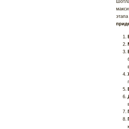
Шотла
макси
этапа
прид