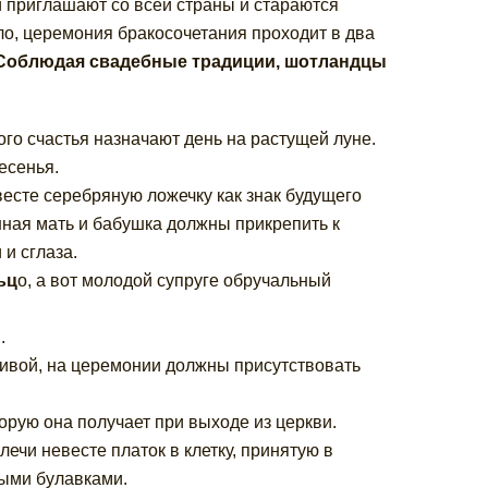
 приглашают со всей страны и стараются
ло, церемония бракосочетания проходит в два
Соблюдая свадебные традиции, шотландцы
ого счастья назначают день на растущей луне.
есенья.
есте серебряную ложечку как знак будущего
ная мать и бабушка должны прикрепить к
и сглаза.
ьц
о, а вот молодой супруге обручальный
.
ливой, на церемонии должны присутствовать
орую она получает при выходе из церкви.
ечи невесте платок в клетку, принятую в
ными булавками.