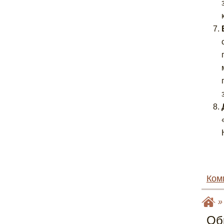
Ком
Об