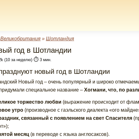
»
Великобритания
»
Шотландия
вый год в Шотландии
⏱️
2k (10 за неделю)
3 мин.
 празднуют новый год в Шотландии
ндский Новый год – очень популярный и широко отмечаемы
придумали специальное название –
Хогмани, что, по раз
еликое торжество любви
(выражение происходит от флама
овое утро
(производное с гаэльского диалекта «ого майдне»
раздник, связанный с появлением на свет Спасителя
(п
т»);
вятой месяц
(в переводе с языка англосаксов).