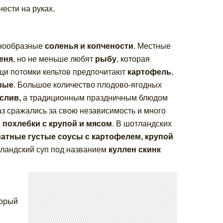
ести на руках.
знообразные
соленья и копчености
. Местные
леня
, но не меньше любят
рыбу
, которая
ищи потомки кельтов предпочитают
картофель
,
вые
. Большое количество плодово-ягодных
 слив,
а традиционным праздничным блюдом
аз сражались за свою независимость и много
е
похлебки с крупой и мясом
. В шотландских
атные густые соусы с картофелем, крупой
тландский суп под названием
куллен скинк
торый