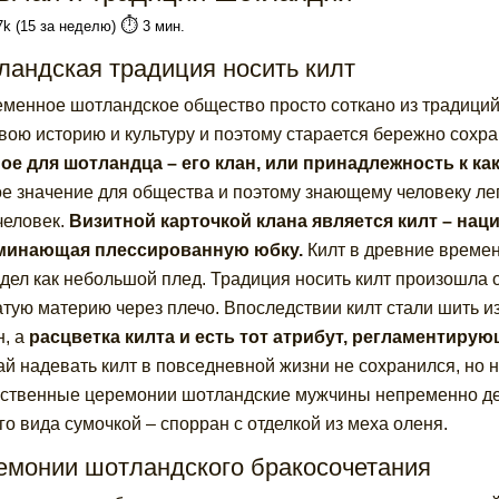
⏱️
7k (15 за неделю)
3 мин.
ландская традиция носить килт
менное шотландское общество просто соткано из традиций
свою историю и культуру и поэтому старается бережно сохра
ое для шотландца – его клан, или принадлежность к ка
е значение для общества и поэтому знающему человеку легк
человек.
Визитной карточкой клана является килт – на
минающая плессированную юбку.
Килт в древние времен
дел как небольшой плед. Традиция носить килт произошла
атую материю через плечо. Впоследствии килт стали шить и
н, а
расцветка килта и есть тот атрибут, регламентиру
й надевать килт в повседневной жизни не сохранился, но 
ственные церемонии шотландские мужчины непременно дем
го вида сумочкой – спорран с отделкой из меха оленя.
емонии шотландского бракосочетания