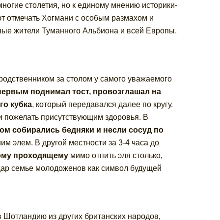
ногие столетия, но к единому мнению историки-
ют отмечать Хогмани с особым размахом и
ные жители Туманного Альбиона и всей Европы.
родственником за столом у самого уважаемого
первым поднимал тост, провозглашал на
го кубка
, который передавался далее по кругу.
и пожелать присутствующим здоровья. В
ом собирались бедняки и несли сосуд по
м элем. В другой местности за 3-4 часа до
ому проходящему
мимо отпить эля столько,
 дар семье молодоженов как символ будущей
 Шотландию из других британских народов,