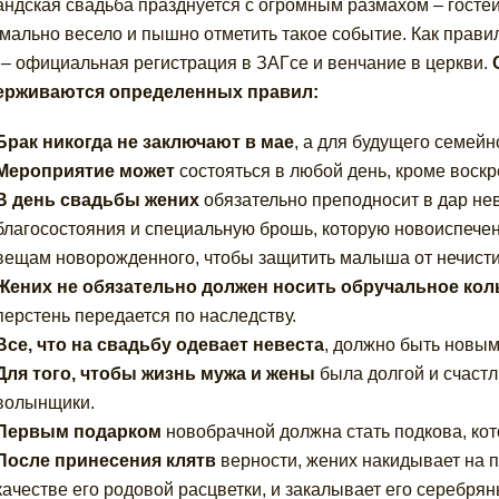
ндская свадьба празднуется с огромным размахом – гостей
мально весело и пышно отметить такое событие. Как прави
 – официальная регистрация в ЗАГсе и венчание в церкви.
ерживаются определенных правил:
Брак никогда не заключают
в мае
, а для будущего семейн
Мероприятие может
состояться в любой день, кроме воскр
В день свадьбы жених
обязательно преподносит в дар нев
благосостояния и специальную брошь, которую новоиспечен
вещам новорожденного, чтобы защитить малыша от нечисти 
Жених не обязательно должен носить обручальное кол
перстень передается по наследству.
Все, что на свадьбу одевает невеста
, должно быть новым
Для того, чтобы жизнь мужа и жены
была долгой и счаст
волынщики.
Первым подарком
новобрачной должна стать подкова, кот
После принесения клятв
верности, жених накидывает на пл
качестве его родовой расцветки, и закалывает его серебря