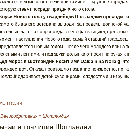
зажигают в доме очаг в печи или камине. В крупных городах
которую ставят посреди праздничного стола.
Впуск Нового года у гвардейцев Шотландии проходит
самого бывалого ветерана выводят за пределы воинской час
песочные часы, а сопровождают его факельщики, при этом о
момент наступления Нового года, самый старший гвардеец
представляется Новым годом. После чего молодого воина 
зелеными лентами, и под звуки волынки относят на руках к 
Дед мороз в Шотландии носит имя Daidain na Nollaig
, ч
«рождество». Откуда произошло название неизвестно, но, к
Ноллайг одаривает детей сувенирами, сладостями и игрушк
ментарии
»
Великобритания
»
Шотландия
ычаи и традиции Шотландии