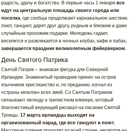
радость, удачу и богатство. В первые часы 1 января
все
идут на центральную площадь своего города или
поселка
, где сообща продолжают карнавальное шествие,
поют, танцуют, дарят друг другу, родным и близким и даже
случайным прохожим подарки. Молодежь гадает,
веселится и развлекается в ночных клубах, кафе и пабах,
завершается праздник великолепным фейерверком.
День Святого Патрика
Святой Патрик – знаковая фигура для Северной
Ирландии. Знаменитый праведник принес на остров
язычников христианство и, по преданию, изгнал из
«страны кельтов» всех змей. Со Святым Патриком
связывают легенду о трилистном клевере, который
благочестивый верующий рисовал на писании Святой
Троицы.
17 марта ирландцы выходят на
организованный парад, где все танцуют и поют.
Массовые гуляния проходят по всей стране, несмотря на