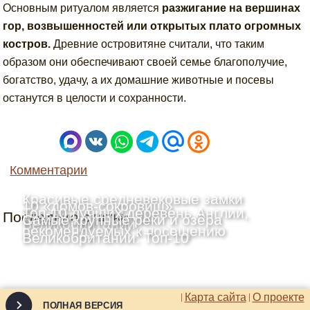
Основным ритуалом является
разжигание на вершинах
гор, возвышенностей или открытых плато огромных
костров.
Древние островитяне считали, что таким
образом они обеспечивают своей семье благополучие,
богатство, удачу, а их домашние животные и посевы
останутся в целости и сохранности.
Комментарии
Красивые средневековые замки
10 «домов-сокровищ»
Топ-10 лучших деревень Англии,
Последние статьи
Шотландии: Топ-10
Самые крупные реки и озёра
Великобритании
рекомендуемых к посещению
Великобритании: Топ-10
Карта сайта
О проекте
ПОЛНАЯ ВЕРСИЯ