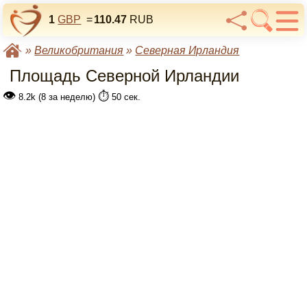
1
GBP
=
110.47
RUB
»
Великобритания
»
Северная Ирландия
Площадь Северной Ирландии
👁
⏱️
8.2k (8 за неделю)
50 сек.