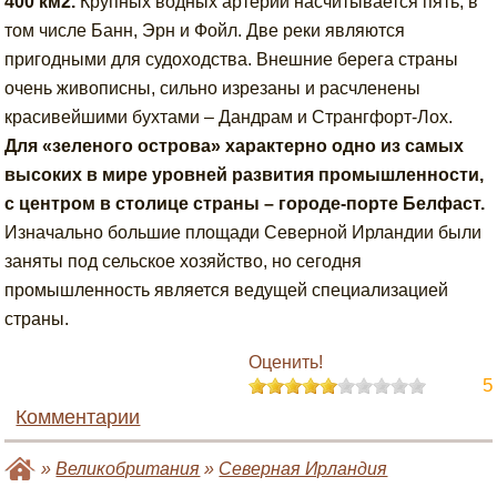
400 км2.
Крупных водных артерий насчитывается пять, в
том числе Банн, Эрн и Фойл. Две реки являются
пригодными для судоходства. Внешние берега страны
очень живописны, сильно изрезаны и расчленены
красивейшими бухтами – Дандрам и Странгфорт-Лох.
Для «зеленого острова» характерно одно из самых
высоких в мире уровней развития промышленности,
с центром в столице страны – городе-порте Белфаст.
Изначально большие площади Северной Ирландии были
заняты под сельское хозяйство, но сегодня
промышленность является ведущей специализацией
страны.
Оценить!
5
Комментарии
»
Великобритания
»
Северная Ирландия